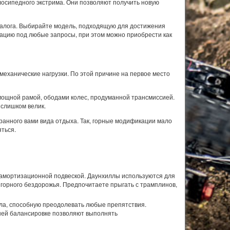
лосипедного экстрима. Они позволяют получить новую
талога. Выбирайте модель, подходящую для достижения
ацию под любые запросы, при этом можно приобрести как
 механические нагрузки. По этой причине на первое место
мощной рамой, ободами колес, продуманной трансмиссией.
 слишком велик.
анного вами вида отдыха. Так, горные модификации мало
яться.
 амортизационной подвеской. Даунхиллы используются для
горного бездорожья. Предпочитаете прыгать с трамплинов,
ала, способную преодолевать любые препятствия.
шей балансировке позволяют выполнять