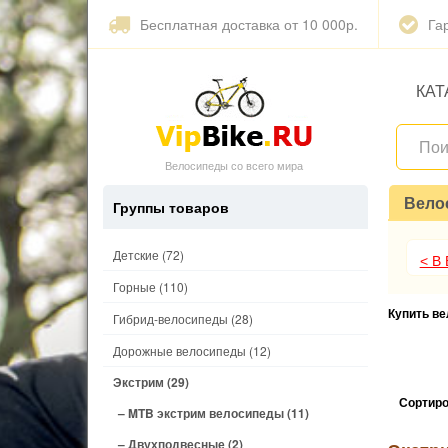
Бесплатная доставка от 10 000р.
Га
КАТ
Велосипеды со всего мира
Вело
Группы товаров
Детские
(72)
< В
Горные
(110)
Купить в
Гибрид-велосипеды
(28)
Дорожные велосипеды
(12)
Экстрим
(29)
Сортиро
– MTB экстрим велосипеды
(11)
– Двухподвесные
(2)