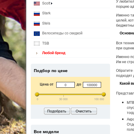
У любител
Scott
порцию ад
Stark
Именно та
целей, ко
Stels
бюджетный
Основн
Велосипеды со скидкой
Вся техни
TSB
при оценк
Любой бренд
Именно по
Им не стр
Подбор по цене
Обратите 
подходят 
Какой в
Цена от
до
Представл
0
30 000
100 000
MTB
спу
Подобрать
Очистить
тог
Акр
Отд
гол
Все модели