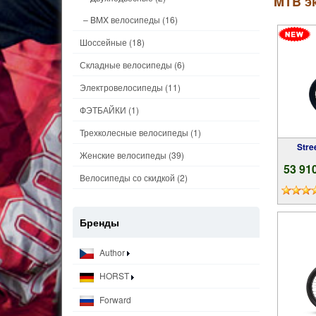
MTB э
– BMX велосипеды
(16)
Шоссейные
(18)
Складные велосипеды
(6)
Электровелосипеды
(11)
ФЭТБАЙКИ
(1)
Трехколесные велосипеды
(1)
Str
Женские велосипеды
(39)
53 91
Велосипеды со скидкой
(2)
Бренды
Author
HORST
Forward