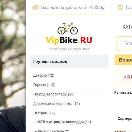
Бесплатная доставка от 10 000р.
Га
КАТ
Велосипеды со всего мира
Вело
Группы товаров
Детские
(72)
< В
Горные
(110)
Купить в
Гибрид-велосипеды
(28)
Дорожные велосипеды
(12)
Экстрим
(29)
Сортиро
– MTB экстрим велосипеды
(11)
– Двухподвесные
(2)