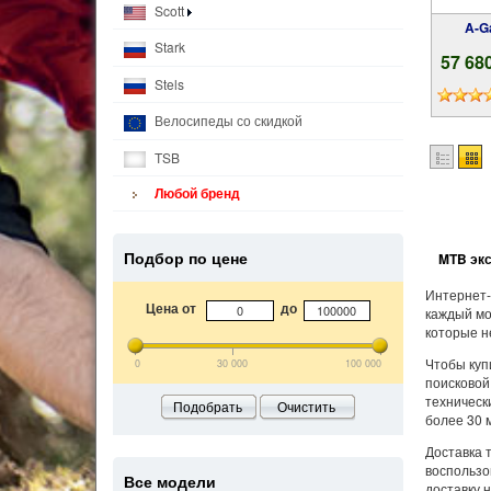
Scott
A-
Stark
57 68
Stels
Велосипеды со скидкой
TSB
Любой бренд
Подбор по цене
MTB экс
Интернет-
Цена от
до
каждый мо
которые н
Чтобы куп
0
30 000
100 000
поисковой
техническ
Подобрать
Очистить
более 30 
Доставка 
воспользо
Все модели
доставку 