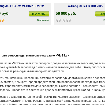
Gang AGANG Exe 24 StreetD 2022
A-Gang ULT24 S TSB 2022
0 pуб.
56 000 pуб.
В корзину
В ко
В наличии
В
трим велосипеды в интернет-магазине «VipBike»
магазин «VipBike» является лидером продаж качественных велосипедов всем
жет купить Mtb велосипед с максимальной выгодой для себя. Этому способст
е оставят равнодушными ни одного покупателя.
ить mountain bike (настоящий экстрим-велосипед), достаточно зайти в соот
 системой, и выбрать среди представленного разнообразия подходящую мод
ими характеристиками каждого велосипеда. Самое сложное – это сделать выбо
моделей. После этого достаточно добавить приглянувшуюся модель в корзину 
товара осуществляется по всей России. Вы можете самостоятельно выбрать
ваться услугами «Почты России». Забрать свой заказ можно в представитель
на дом. В большинстве случаев цена Mtb велосипеда в интернет-магазине даже