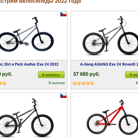
кстрим велосипеды 2022 года
eet, Dirt и Park Author Exe 24 2022
A-Gang AGANG Exe 24 StreetD 
0 pуб.
57 680 pуб.
В корзину
В ко
В наличии
В