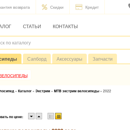
рантия возврата
Скидки
Кредит
АЛОГ
СТАТЬИ
КОНТАКТЫ
сипеды
Сапборд
Аксессуары
Запчасти
 ВЕЛОСИПЕДЫ
елосипед
»
Каталог
»
Экстрим
»
MTB экстрим велосипеды
»
2022
вать по цене: