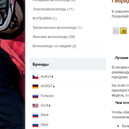
Гибри
Электровелосипеды
(11)
К сожален
Попробуйт
ФЭТБАЙКИ
(1)
Трехколесные велосипеды
(1)
Женские велосипеды
(39)
Велосипеды со скидкой
(2)
Лучшие 
Бренды
Если вам 
рекоменду
Author
городских
На этой с
HORST
приобрест
модель, а
Forward
Чем от
Scott
Чтобы обе
Stark
техническ
Stels
Бол