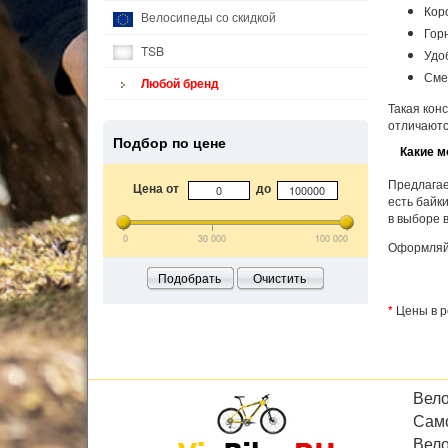
Кор
Велосипеды со скидкой
Гор
TSB
Удо
Сме
Любой бренд
Такая кон
отличаютс
Подбор по цене
Какие м
Предлагае
Цена от
до
есть байк
в выборе 
0
30 000
100 000
Оформляйт
Подобрать
Очистить
*
Цены в р
Вел
Сам
Вел