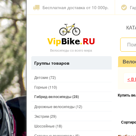
Бесплатная доставка от 10 000р.
Га
КАТ
Велосипеды со всего мира
Вело
Группы товаров
Детские
(72)
< В
Горные
(110)
Купить в
Гибрид-велосипеды
(28)
Дорожные велосипеды
(12)
Экстрим
(29)
Сортиро
Шоссейные
(18)
Складные велосипеды
(6)