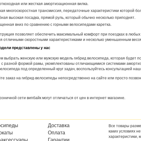
откоходная или жесткая амортизационная вилка.
ная многоскоростная трансмиссия, передаточные характеристики которой бо
бная высокая посадка, прямой руль, который обычно несколько приподнят.
щенная вниз по сравнению с горными велосипедами каретка.
струкция позволяет обеспечить максимальный комфорт при поездках в любых 
я отличными скоростными характеристиками и несколько уменьшенным весо
одели представлены у нас
м выбрать женскую или мужскую модель гибрид велосипеда, которая будет п
и с разной формой рамы, укомплектованы отличающимися системами амортиза
велосипеда под определенный круг задач, воспользуйтесь консультацией наш
е заказ на гибрид-велосипеды непосредственно на сайте или просто позвон
озничной сети випбайк могут отличаться от цен в интернет магазине.
осипеды
Доставка
Все товары разме
каких условиях н
окаты
Оплата
характеристики, 
оаксессуары
Гарантии