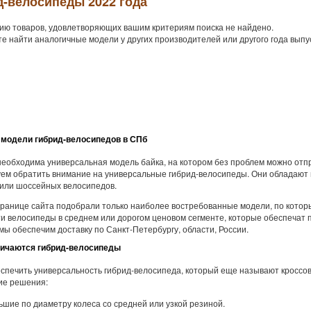
д-велосипеды 2022 года
ию товаров, удовлетворяющих вашим критериям поиска не найдено.
е найти аналогичные модели у других производителей или другого года выпу
модели гибрид-велосипедов в СПб
необходима универсальная модель байка, на котором без проблем можно отпр
ем обратить внимание на универсальные гибрид-велосипеды. Они обладают в
 или шоссейных велосипедов.
транице сайта подобрали только наиболее востребованные модели, по кото
и велосипеды в среднем или дорогом ценовом сегменте, которые обеспечат
 мы обеспечим доставку по Санкт-Петербургу, области, России.
личаются гибрид-велосипеды
спечить универсальность гибрид-велосипеда, который еще называют кроссо
ие решения:
ьшие по диаметру колеса со средней или узкой резиной.