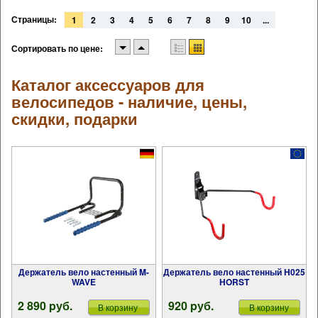
Страницы:
1
2
3
4
5
6
7
8
9
10
...
Сортировать по цене:
Каталог аксессуаров для
велосипедов - наличие, цены,
скидки, подарки
Держатель вело настенный M-
Держатель вело настенный H025
WAVE
HORST
2 890 pуб.
920 pуб.
В корзину
В корзину