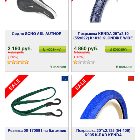
Седло SONO ASL AUTHOR
Покрышка KENDA 29"х2,10
(55х622) K1013 KLONDIKE WIDE
3 160 pуб.
4 860 pуб.
В корзину
В корзину
4 260 pуб.
5 560 pуб.
(-26%)
(-13%)
В наличии
В наличии
Резинка 00-170091 на багажник
Покрышка 20"х2.125 (54-406)
K905 K-RAD KENDA