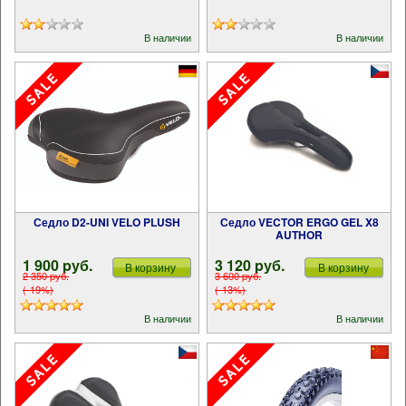
В наличии
В наличии
Седло D2-UNI VELO PLUSH
Седло VECTOR ERGO GEL X8
AUTHOR
1 900 pуб.
3 120 pуб.
В корзину
В корзину
2 350 pуб.
3 600 pуб.
(-19%)
(-13%)
В наличии
В наличии