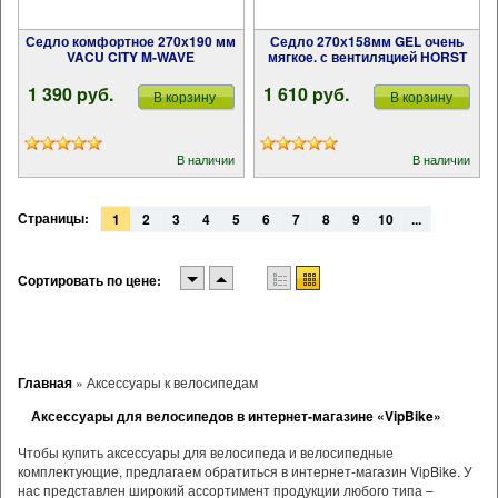
Седло комфортное 270х190 мм
Седло 270х158мм GEL очень
VACU CITY M-WAVE
мягкое. с вентиляцией HORST
1 390 pуб.
1 610 pуб.
В корзину
В корзину
В наличии
В наличии
Страницы:
1
2
3
4
5
6
7
8
9
10
...
Сортировать по цене:
Главная
»
Аксессуары к велосипедам
Аксессуары для велосипедов в интернет-магазине «VipBike»
Чтобы купить аксессуары для велосипеда и велосипедные
комплектующие, предлагаем обратиться в интернет-магазин VipBike. У
нас представлен широкий ассортимент продукции любого типа –