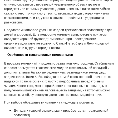
отлично справятся с перевозкой увеличенного объема грузов в
городских или сельских условиях. Дополнительный плюс таких байков
связан с тем, что ими смогут воспользоваться люди с ограниченными
возможностями, или те, у кого возникают проблемы с удержанием
равновесия.
Предлагаем наиболее удачные модели трехколесных велосипедов для
детей и взрослый. Есть недорогие комплектации, которые при этом
обладают хорошей грузоподъемностью. При необходимости
организуем доставку не только по Санкт-Петербургу и Ленинградской
области, но и в другие города России.
Особенности трехколесных велосипедов
В продаже можно найти модели с различной конструкцией. Стабильным
спросом пользуются классические модели с вертикальной посадкой и
дополнительным багажным отделением, размещенном между двух
задних колес. Такие байки обладают рамой с повышенной прочностью,
надежной трансмиссией с грамотно подобранным передаточным
числом. Кроме того, можно приобрести трехколесные велосипеды с
полулежачим положением человека, есть тандемы, на которых можно
кататься семьей, существуют даже электрические модификации.
При выборе обращайте внимание на следующие моменты:
Для каких условий эксплуатации приобретается трехколесный
велосипед.