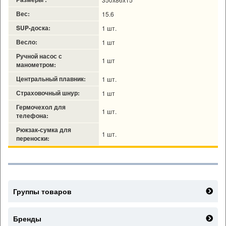
Вес:
15.6
SUP-доска:
1 шт.
Весло:
1 шт
Ручной насос с
1 шт
манометром:
Центральный плавник:
1 шт.
Страховочный шнур:
1 шт
Гермочехол для
1 шт.
телефона:
Рюкзак-сумка для
1 шт.
переноски:
Группы товаров
Бренды