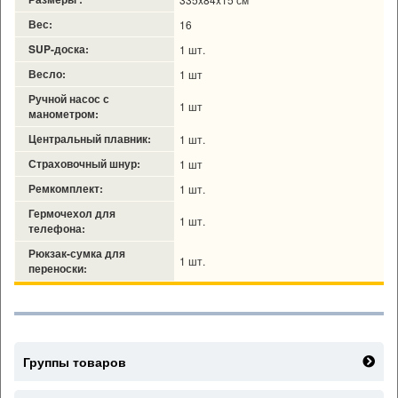
Вес:
16
SUP-доска:
1 шт.
Весло:
1 шт
Ручной насос с
1 шт
манометром:
Центральный плавник:
1 шт.
Страховочный шнур:
1 шт
Ремкомплект:
1 шт.
Гермочехол для
1 шт.
телефона:
Рюкзак-сумка для
1 шт.
переноски:
Группы товаров