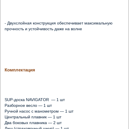
- Двухслойная конструкция обеспечивает максимальную 
прочность и устойчивость даже на волне
- Интегрированная подсветка превращает обычные занятия в 
яркий фестиваль света для ночных прогулок
Комплектация
SUP-доска NAVIGATOR  — 1 шт  

- Комплектация включает всё необходимое: разборное весло, 
Разборное весло — 1 шт  

насос, плавники, страховочный шнур и гермочехол для 
Ручной насос с манометром — 1 шт  

телефона
Центральный плавник — 1 шт  

Два боковых плавника — 2 шт  

Лиш (страховочный шнур) — 1 шт  
