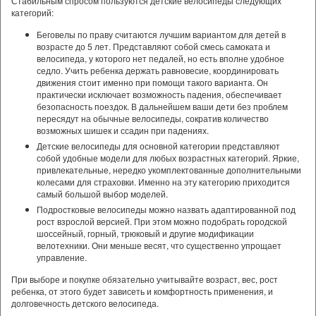
Стабильным спросом пользуются детские велосипеды следующих
категорий:
Беговелы по праву считаются лучшим вариантом для детей в
возрасте до 5 лет. Представляют собой смесь самоката и
велосипеда, у которого нет педалей, но есть вполне удобное
седло. Учить ребенка держать равновесие, координировать
движения стоит именно при помощи такого варианта. Он
практически исключает возможность падения, обеспечивает
безопасность поездок. В дальнейшем ваши дети без проблем
пересядут на обычные велосипеды, сократив количество
возможных шишек и ссадин при падениях.
Детские велосипеды для основной категории представляют
собой удобные модели для любых возрастных категорий. Яркие,
привлекательные, нередко укомплектованные дополнительными
колесами для страховки. Именно на эту категорию приходится
самый большой выбор моделей.
Подростковые велосипеды можно назвать адаптированной под
рост взрослой версией. При этом можно подобрать городской
шоссейный, горный, трюковый и другие модификации
велотехники. Они меньше весят, что существенно упрощает
управление.
При выборе и покупке обязательно учитывайте возраст, вес, рост
ребенка, от этого будет зависеть и комфортность применения, и
долговечность детского велосипеда.