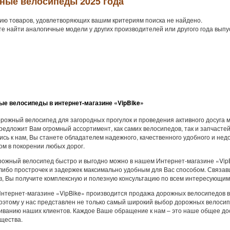
ные велосипеды 2025 года
ию товаров, удовлетворяющих вашим критериям поиска не найдено.
е найти аналогичные модели у других производителей или другого года выпу
е велосипеды в интернет-магазине «VipBike»
рожный велосипед для загородных прогулок и проведения активного досуга м
редложит Вам огромный ассортимент, как самих велосипедов, так и запчастей
сь к нам, Вы станете обладателем надежного, качественного удобного и нед
м в покорении любых дорог.
рожный велосипед быстро и выгодно можно в нашем Интернет-магазине «VipBi
-либо прострочек и задержек максимально удобным для Вас способом. Связа
, Вы получите комплексную и полезную консультацию по всем интересующим
нтернет-магазине «VipBike» производится продажа дорожных велосипедов 
поэтому у нас представлен не только самый широкий выбор дорожных велосип
иванию наших клиентов. Каждое Ваше обращение к нам – это наше общее дос
щества.