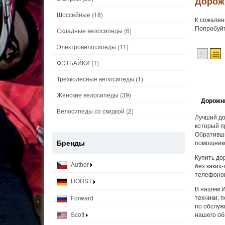
Дорож
Шоссейные
(18)
К сожален
Попробуйт
Складные велосипеды
(6)
Электровелосипеды
(11)
ФЭТБАЙКИ
(1)
Трехколесные велосипеды
(1)
Женские велосипеды
(39)
Дорожны
Велосипеды со скидкой
(2)
Лучший до
который п
Обративши
Бренды
помощнико
Купить до
Author
без каких
телефонов
HORST
В нашем И
техники, 
Forward
по обслуж
нашего об
Scott