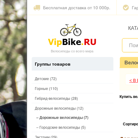
Бесплатная доставка от 10 000р.
Га
КАТ
Велосипеды со всего мира
Вело
Группы товаров
Детские
(72)
< В
Горные
(110)
Купить в
Гибрид-велосипеды
(28)
Дорожные велосипеды
(12)
– Дорожные велосипеды
(7)
Сортиро
– Городские велосипеды
(5)
Экстрим
(29)