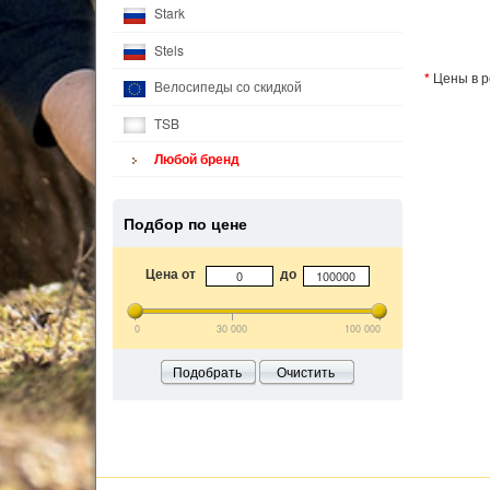
Stark
Stels
*
Цены в р
Велосипеды со скидкой
TSB
Любой бренд
Подбор по цене
Цена от
до
0
30 000
100 000
Подобрать
Очистить