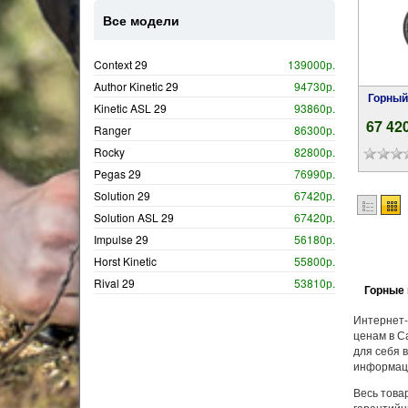
Все модели
Context 29
139000р.
Author Kinetic 29
94730р.
Горный
Kinetic ASL 29
93860р.
67 42
Ranger
86300р.
Rocky
82800р.
Pegas 29
76990р.
Solution 29
67420р.
Solution ASL 29
67420р.
Impulse 29
56180р.
Horst Kinetic
55800р.
Rival 29
53810р.
Горные 
Интернет-
ценам в С
для себя 
информаци
Весь това
гарантийн