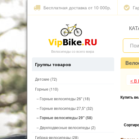
Бесплатная доставка от 10 000р.
Га
КАТ
Велосипеды со всего мира
Вело
Группы товаров
Детские
(72)
< В
Горные
(110)
Купить в
– Горные велосипеды 26"
(18)
– Горные велосипеды 27,5"
(32)
– Горные велосипеды 29"
(58)
Сортиро
– Двухподвесные велосипеды
(2)
Гибрид-велосипеды
(28)