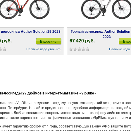
 велосипед Author Solution 29 2023
Горный велосипед Author Solution ASL 29
2023
0 pуб.
67 420 pуб.
В корзину
В ко
Наличие надо уточнить
Наличие надо 
велосипеды 29 дюймов в интернет-магазине «VipBike»
магазин «VipBike» предлагает каждому покупателю широкий ассортимент ка
анкт-Петербурге. На сайте представлена подробная информация по каждой 
вариант. Любые возникшие вопросы можно задать по телефону либо по электр
ю, а также адреса розничных фирменных магазинов «VipBike» с указанием и
р имеет гарантию сроком от 1 года, соответствующую закону РФ о защите пот
ыми случаями можно ознакомиться в соответствующем разделе сайта. Сделав 