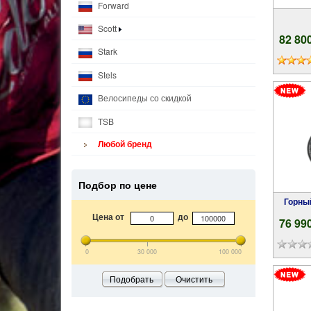
Forward
Scott
82 80
Stark
Stels
Велосипеды со скидкой
TSB
Любой бренд
Подбор по цене
Горны
Цена от
до
76 99
0
30 000
100 000
Подобрать
Очистить