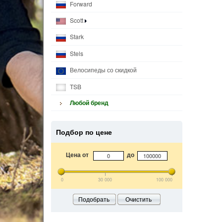
Forward
Scott
Stark
Stels
Велосипеды со скидкой
TSB
Любой бренд
Подбор по цене
Цена от
до
0
30 000
100 000
Подобрать
Очистить