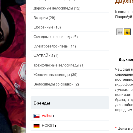
Двухп
Дорожные велосипеды
(12)
К сожален
Попробуйт
Экстрим
(29)
Шоссейные
(18)
Складные велосипеды
(6)
Электровелосипеды
(11)
ФЭТБАЙКИ
(1)
Двухпод
Трехколесные велосипеды
(1)
Чешская к
совершенс
Женские велосипеды
(39)
постоянно
Велосипеды со скидкой
(2)
гидроформ
лучших пр
понимает 
брака, а 
Бренды
для любог
передним 
Author
HORST
*
Цены в р