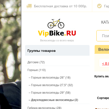
Бесплатная доставка от 10 000р.
Га
КАТ
Велосипеды со всего мира
Вело
Группы товаров
Детские
(72)
< В
Горные
(110)
Купить в
– Горные велосипеды 26"
(18)
– Горные велосипеды 27,5"
(32)
– Горные велосипеды 29"
(58)
Сортиро
– Двухподвесные велосипеды
(2)
Гибрид-велосипеды
(28)