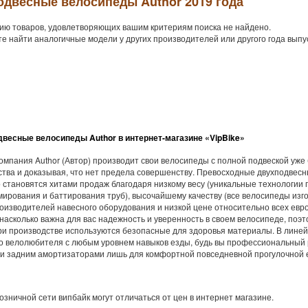
одвесные велосипеды Author 2019 года
ию товаров, удовлетворяющих вашим критериям поиска не найдено.
е найти аналогичные модели у других производителей или другого года выпу
весные велосипеды Author в интернет-магазине «VipBike»
омпания Author (Автор) производит свои велосипеды с полной подвеской уже
тва и доказывая, что нет предела совершенству. Превосходные двухподвес
 становятся хитами продаж благодаря низкому весу (уникальные технологи
ирования и баттирования труб), высочайшему качеству (все велосипеды изг
оизводителей навесного оборудования и низкой цене относительно всех евро
насколько важна для вас надежность и уверенность в своем велосипеде, поэт
при производстве используются безопасные для здоровья материалы. В лине
о велолюбителя с любым уровнем навыков езды, будь вы профессиональный р
и задним амортизаторами лишь для комфортной повседневной прогулочной 
озничной сети випбайк могут отличаться от цен в интернет магазине.