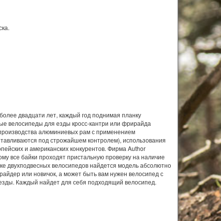
ска.
 более двадцати лет, каждый год поднимая планку
ные велосипеды для езды кросс-кантри или фрирайда
и производства алюминиевых рам с применением
отавливаются под строжайшем контролем), использования
пейских и американских конкурентов. Фирма Author
ому все байки проходят пристальную проверку на наличие
йке двухподвесных велосипедов найдется модель абсолютно
айдер или новичок, а может быть вам нужен велосипед с
езды. Каждый найдет для себя подходящий велосипед.