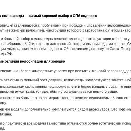
е велосипеды — самый хороший выбор в СПб недорого
девушки сталкиваются с проблемами при посадке и управлении велосипедам
купите женский велосипед, конструкция которого разработана с учетом анато
м большой выбор велосипедов женского класса для эксплуатации в разных ус
 и гибридные байки, техника для занятий экстремальными видами спорта. 
ции модель, причем совсем недорого. Обеспечиваем доставку по Санкт-Пете
рода РФ.
ые отличия велосипедов для женщин
спечить наиболее комфортные условия при поездках, женский велосипед до
тывая обычно меньший рост девушек, велосипеды комплектуются заниженной 
гим женщинам свойственны неширокие плечи и более изящные руки, что опре
ирокими рукоятками, тоньше, обычно устанавливается немного выше.
за несколько большего по размерам таза, на женские велосипеды обычно ста
дку.
одские модели дополнительно комплектуются рядом аксессуаров. Это корзин
газина.
что практически все модели такого типа отличаются более эстетическим ис
ид.