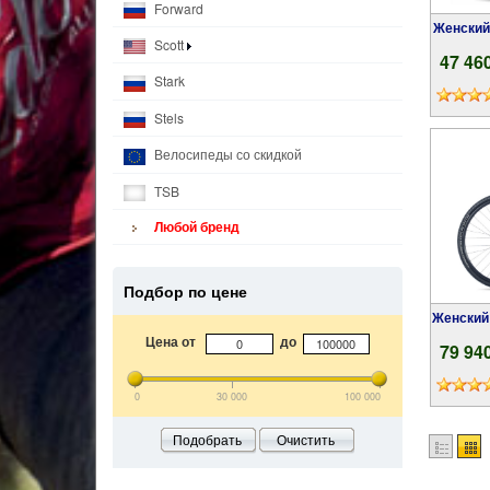
Forward
Женский гибридный велосипед Author Grand
Scott
47 46
Stark
Stels
Велосипеды со скидкой
TSB
Любой бренд
Подбор по цене
Женский гибридный велосипед Author Codex
Цена от
до
79 94
0
30 000
100 000
Подобрать
Очистить