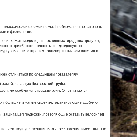
и с классической формой рамы. Проблема решается очень
мии и физиологии.
ловиях. Есть модели для неспешных городских прогулок,
Сможете приобрести полностью подходящую по
рбургу, области, отправим транспортными компаниями в
лжен отличаться по следующем показателям:
рамой, зачастую без верхней трубы.
делило особую конструкцию руля. Он отличается
вят большие и мягкие сидения, гарантирующие удобную
ы, защита цеп подножки, позволяющие оставить велосипед
полнением, ведь для женщин большое значение имеет именно