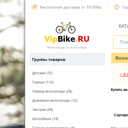
Бесплатная доставка от 10 000р.
Га
КАТ
Велосипеды со всего мира
Вело
Группы товаров
Детские
(72)
< В
Горные
(110)
Купить в
Гибрид-велосипеды
(28)
Дорожные велосипеды
(12)
Экстрим
(29)
Сортиро
Шоссейные
(18)
Складные велосипеды
(6)