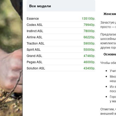
Все модели
Женски
Essence
135100р.
Зачастую 
Codex ASL
79940р.
просто — 
Instinct ASL
78000р.
Предлагае
Airline ASL
66220р.
шоссейные
комплекта
Traction ASL
59000р.
другие го
Spirit ASL
55000р.
Основн
Grand ASL
47460р.
Pegas ASL
46000р.
Чтобы обе
Solution ASL
43400р.
Учи
Мно
неш
Из-
поса
Гор
у ма
Отметим, 
внешний в