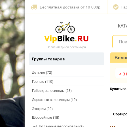
Бесплатная доставка от 10 000р.
Га
КАТ
Велосипеды со всего мира
Вело
Группы товаров
Детские
(72)
< В
Горные
(110)
Купить в
Гибрид-велосипеды
(28)
Дорожные велосипеды
(12)
Экстрим
(29)
Сортиро
Шоссейные
(18)
– Шоссейные велосипеды
(9)