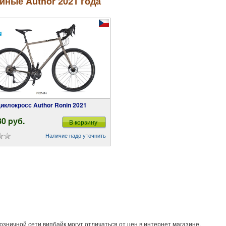
ные Author 2021 года
Циклокросс Author Ronin 2021
80 pуб.
В корзину
Наличие надо уточнить
озничной сети випбайк могут отличаться от цен в интернет магазине.