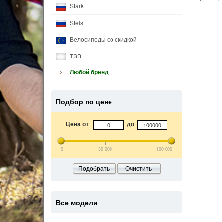
Stark
Stels
Велосипеды со скидкой
TSB
Любой бренд
Подбор по цене
Цена от
до
0
30 000
100 000
Подобрать
Очистить
Все модели