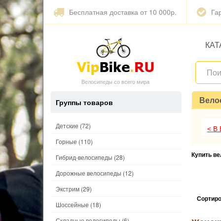
Бесплатная доставка от 10 000р.
Га
КАТ
Велосипеды со всего мира
Вело
Группы товаров
Детские
(72)
< В
Горные
(110)
Купить в
Гибрид-велосипеды
(28)
Дорожные велосипеды
(12)
Экстрим
(29)
Сортиро
Шоссейные
(18)
Складные велосипеды
(6)