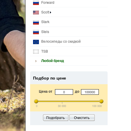
Forward
Scott
Stark
Stels
Велосипеды со скидкой
TSB
Любой бренд
Подбор по цене
Цена от
до
0
30 000
100 000
Подобрать
Очистить