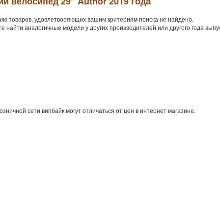
й велосипед 29" Author 2019 года
ию товаров, удовлетворяющих вашим критериям поиска не найдено.
е найти аналогичные модели у других производителей или другого года выпу
озничной сети випбайк могут отличаться от цен в интернет магазине.