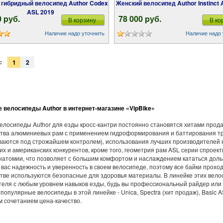
Женский велосипед Author Instinct
ASL 2019
0 pуб.
78 000 pуб.
В корзину
В ко
Наличие надо уточнить
Наличие надо 
:
1
2
 велосипеды Author в интернет-магазине «VipBike»
елосипеды Author для езды кросс-кантри постоянно становятся хитами прода
тва алюминиевых рам с применением гидроформирования и баттирования тру
ваются под строжайшем контролем), использования лучших производителей н
их и американских конкурентов, кроме того, геометрия рам ASL серии спрое
натомии, что позволяет с большим комфортом и наслаждением кататься доль
 вас надежность и уверенность в своем велосипеде, поэтому все байки прохо
тве используются безопасные для здоровья материалы. В линейке этих вел
еля с любым уровнем навыков езды, будь вы профессиональный райдер или 
популярные велосипеды в этой линейке - Unica, Spectra (хит продаж), Basic 
 сочетанием цена-качество.