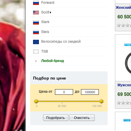
Forward
Женски
Scott
60 50
Stark
Stels
Велосипеды со скидкой
TSB
Любой бренд
Подбор по цене
Мужской велосипед Author Solution 29 ASL
Цена от
до
69 50
0
30 000
100 000
Подобрать
Очистить