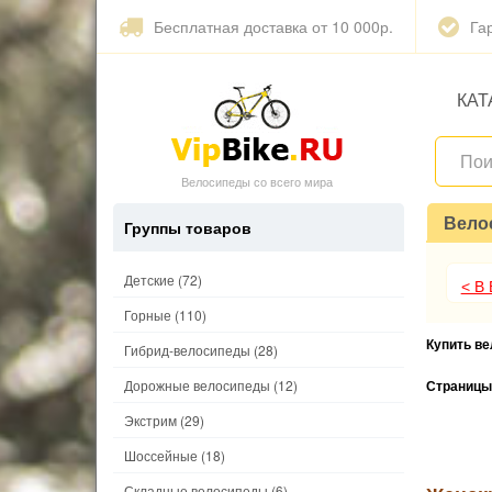
Бесплатная доставка от 10 000р.
Га
КАТ
Велосипеды со всего мира
Вело
Группы товаров
Детские
(72)
< В
Горные
(110)
Купить в
Гибрид-велосипеды
(28)
Дорожные велосипеды
(12)
Страницы
Экстрим
(29)
Шоссейные
(18)
Складные велосипеды
(6)