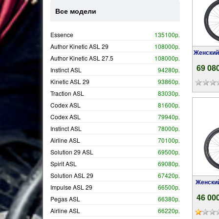
Все модели
Essence
135100р.
Author Kinetic ASL 29
108000р.
Женский горный велосипед 27.5 Author Spirit
Author Kinetic ASL 27.5
108000р.
69 08
Instinct ASL
94280р.
Kinetic ASL 29
93860р.
Traction ASL
83030р.
Codex ASL
81600р.
Codex ASL
79940р.
Instinct ASL
78000р.
Airline ASL
70100р.
Solution 29 ASL
69500р.
Spirit ASL
69080р.
Solution ASL 29
67420р.
Женск
Impulse ASL 29
66500р.
46 00
Pegas ASL
66380р.
Airline ASL
66220р.