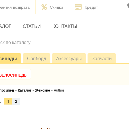
рантия возврата
Скидки
Кредит
АЛОГ
СТАТЬИ
КОНТАКТЫ
сипеды
Сапборд
Аксессуары
Запчасти
 ВЕЛОСИПЕДЫ
елосипед
»
Каталог
»
Женские
»
Author
:
1
2