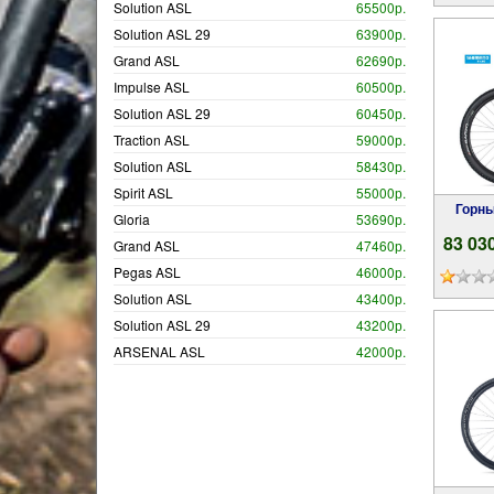
Solution ASL
65500р.
Solution ASL 29
63900р.
Grand ASL
62690р.
Impulse ASL
60500р.
Solution ASL 29
60450р.
Traction ASL
59000р.
Solution ASL
58430р.
Spirit ASL
55000р.
Горный женский велосипед 27.5 Author
Gloria
53690р.
83 03
Grand ASL
47460р.
Pegas ASL
46000р.
Solution ASL
43400р.
Solution ASL 29
43200р.
ARSENAL ASL
42000р.