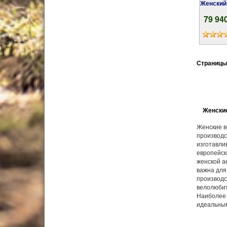
Женский гибридный велосипед Author Codex
79 94
Страницы
Женские
Женские в
производс
изготавли
европейск
женской а
важна для
производс
велолюбит
Наиболее 
идеальным