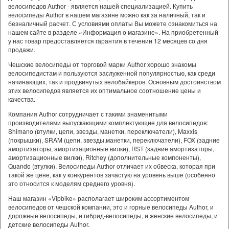
велосипедов Author - является нашей специализацией. Купить
велосипеды Author в нашем магазине можно как за наличный, так и
безналичный расчет. С условиями оплаты Вы можете ознакомиться на
нашем сайте в разделе «Информация о магазине». На приобретенный
у нас товар предоставляется гарантия в течении 12 месяцев со дня
продажи.
Чешские велосипеды от торговой марки Author хорошо знакомы
велосипедистам и пользуются заслуженной популярностью, как среди
начинающих, так и продвинутых велобайкеров. Основным достоинством
этих велосипедов является их оптимальное соотношение цены и
качества.
Компания Author сотрудничает с такими знаменитыми
производителями выпускающими комплектующие для велосипедов:
Shimano (втулки, цепи, звезды, манетки, переключатели), Maxxis
(покрышки), SRAM (цепи, звезды,манетки, переключатели), FOX (задние
амортизаторы, амортизационные вилки), RST (задние амортизаторы,
амортизационные вилки), Ritchey (дополнительные компоненты),
Quando (втулки). Велосипеды Author отличает их обвеска, которая при
такой же цене, как у конкурентов зачастую на уровень выше (особенно
это относится к моделям среднего уровня).
Наш магазин «Vipbike» располагает широким ассортиментом
велосипедов от чешской компании, это и горные велосипеды Author, и
дорожные велосипеды, и гибрид-велосипеды, и женские велосипеды, и
детские велосипеды Author.