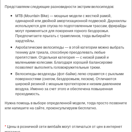
Представляем следующие разновидности экстрим велосипедов:
MTB (Mountain Bike) — мощные модели с жесткой рамой,
одинарной или двойной амортизационной подвеской. Даунхиллы
используются для спуска по подготовленным трассам, фрирайды
могут применяться для покорения горного бездорожья.
Предпочитаете прыгать с трамплинов, тогда выбирайте
хардтейлы.
Акробатические велосипеды — в этой категории можно выбрать
технику для триала, способную преодолевать любые
препятствия. Отдельная категория — с низкой рамой и
маленькими колесами. Благодаря хорошей балансировке
позволяют выполнять головокружительные трюки.
Велосипеды-вездеходы (фэт-байки) легко справятся с рыхлыми
поверхностями (снегом, бездорожьем, песком). Отличаются
широкой резиной с мощным протектором и низким давлением
воздуха. Именно за счет этого и обеспечена повышенная
проходимость.
Нужна помощь в выборе определенной модели, тогда просто позвоните
или напишите на сайте, проконсультируем бесплатно.
*
Цены в розничной сети випбайк могут отличаться от цен в интернет
магазине.