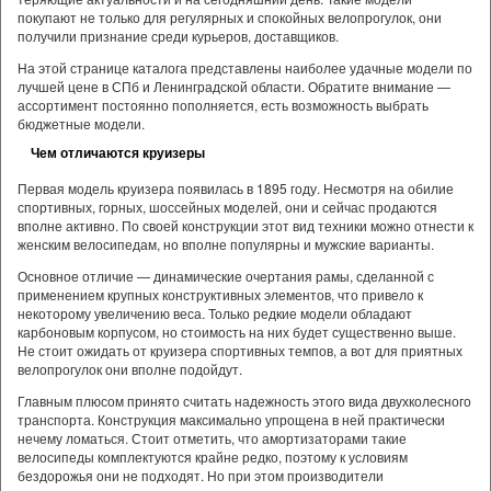
покупают не только для регулярных и спокойных велопрогулок, они
получили признание среди курьеров, доставщиков.
На этой странице каталога представлены наиболее удачные модели по
лучшей цене в СПб и Ленинградской области. Обратите внимание —
ассортимент постоянно пополняется, есть возможность выбрать
бюджетные модели.
Чем отличаются круизеры
Первая модель круизера появилась в 1895 году. Несмотря на обилие
спортивных, горных, шоссейных моделей, они и сейчас продаются
вполне активно. По своей конструкции этот вид техники можно отнести к
женским велосипедам, но вполне популярны и мужские варианты.
Основное отличие — динамические очертания рамы, сделанной с
применением крупных конструктивных элементов, что привело к
некоторому увеличению веса. Только редкие модели обладают
карбоновым корпусом, но стоимость на них будет существенно выше.
Не стоит ожидать от круизера спортивных темпов, а вот для приятных
велопрогулок они вполне подойдут.
Главным плюсом принято считать надежность этого вида двухколесного
транспорта. Конструкция максимально упрощена в ней практически
нечему ломаться. Стоит отметить, что амортизаторами такие
велосипеды комплектуются крайне редко, поэтому к условиям
бездорожья они не подходят. Но при этом производители