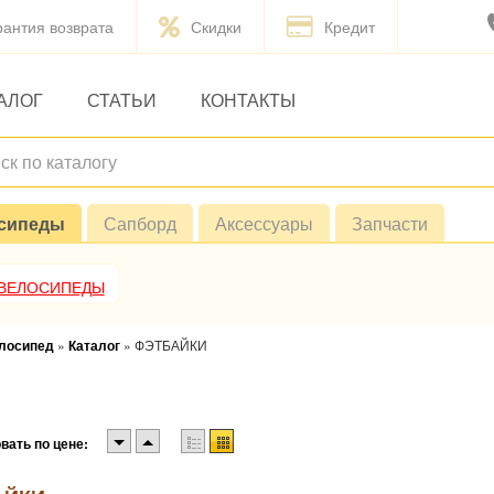
рантия возврата
Скидки
Кредит
АЛОГ
СТАТЬИ
КОНТАКТЫ
сипеды
Сапборд
Аксессуары
Запчасти
 ВЕЛОСИПЕДЫ
елосипед
»
Каталог
»
ФЭТБАЙКИ
вать по цене: