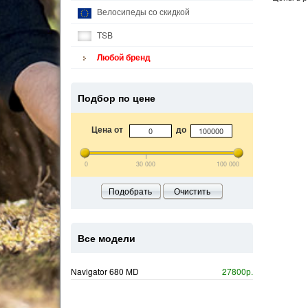
Велосипеды со скидкой
TSB
Любой бренд
Подбор по цене
Цена от
до
0
30 000
100 000
Подобрать
Очистить
Все модели
Navigator 680 MD
27800р.