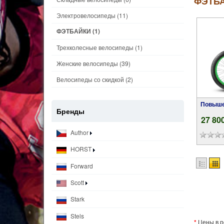
ФЭТБ
Электровелосипеды
(11)
ФЭТБАЙКИ
(1)
Трехколесные велосипеды
(1)
Женские велосипеды
(39)
Велосипеды со скидкой
(2)
Повышенной проходимости Stels Navigator
Бренды
27 80
Author
HORST
Forward
Scott
Stark
Stels
*
Цены в р