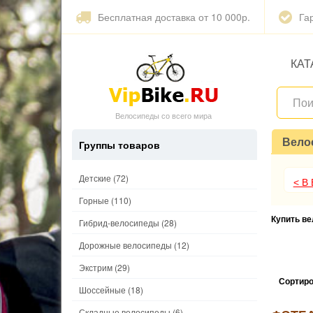
Бесплатная доставка от 10 000р.
Га
КАТ
Велосипеды со всего мира
Вело
Группы товаров
Детские
(72)
< В
Горные
(110)
Купить в
Гибрид-велосипеды
(28)
Дорожные велосипеды
(12)
Экстрим
(29)
Сортиро
Шоссейные
(18)
Складные велосипеды
(6)