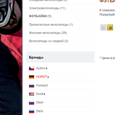
ФЭТБА
Электровелосипеды
(11)
К сожален
Попробуйт
ФЭТБАЙКИ
(1)
Трехколесные велосипеды
(1)
Женские велосипеды
(39)
Велосипеды со скидкой
(2)
Бренды
*
Цены в р
Author
HORST
Forward
Scott
Stark
Stels