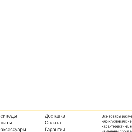
осипеды
Доставка
Все товары разме
каких условиях н
окаты
Оплата
характеристики, 
оаксессуары
Гарантии
изменены произв