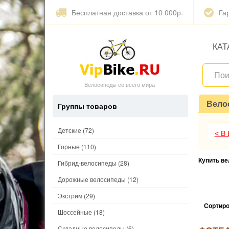
Бесплатная доставка от 10 000р.
Га
КАТ
Велосипеды со всего мира
Вело
Группы товаров
Детские
(72)
< В
Горные
(110)
Купить в
Гибрид-велосипеды
(28)
Дорожные велосипеды
(12)
Экстрим
(29)
Сортиро
Шоссейные
(18)
Складные велосипеды
(6)