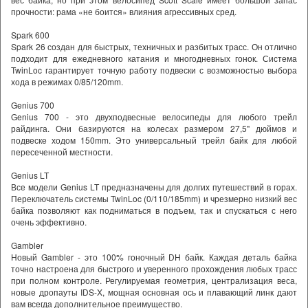
прочности: рама «не боится» влияния агрессивных сред.
Spark 600
Spark 26 создан для быстрых, техничных и разбитых трасс. Он отлично
подходит для ежедневного катания и многодневных гонок. Система
TwinLoc гарантирует точную работу подвески с возможностью выбора
хода в режимах 0/85/120mm.
Genius 700
Genius 700 - это двухподвесные велосипеды для любого трейл
райдинга. Они базируются на колесах размером 27,5" дюймов и
подвеске ходом 150mm. Это универсальный трейл байк для любой
пересеченной местности.
Genius LT
Все модели Genius LT предназначены для долгих путешествий в горах.
Переключатель системы TwinLoc (0/110/185mm) и чрезмерно низкий вес
байка позволяют как подниматься в подъем, так и спускаться с него
очень эффективно.
Gambler
Новый Gambler - это 100% гоночный DH байк. Каждая деталь байка
точно настроена для быстрого и уверенного прохождения любых трасс
при полном контроле. Регулируемая геометрия, централизация веса,
новые дропауты IDS-X, мощная основная ось и плавающий линк дают
вам всегда дополнительное преимущество.