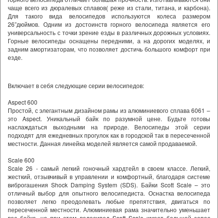
чаще всего из дюралевых сплавов( реже из стали, титана, и карбона).
Для такого вида велосипедов используются колеса размером
26”дюймов. Одним из достоинств горного велосипеда является его
универсальность с точки зрение езды в различных дорожных условиях.
Горные велосипеды оснащены передними, а на дорогих моделях, и
задним амортизаторам, что позволяет достичь большого комфорт при
езде.
Включает в себя следующие серии велосипедов:
Aspect 600
Простой, с элегантным дизайном рамы из алюминиевого сплава 6061 –
это Aspect. Уникальный байк по разумной цене. Будьте готовы
наслаждаться выходными на природе. Велосипеды этой серии
подходят для ежедневных прогулок как в городской так в пересеченной
местности. Данная линейка моделей является самой продаваемой.
Scale 600
Scale 26 - cамый легкий гоночный хардтейл в своем классе. Легкий,
жесткий, отзывчивый в управлении и комфортный, благодаря системе
виброгашения Shock Damping System (SDS). Байки Scott Scale – это
отличный выбор для опытного велосипедиста. Оснастка велосипеда
позволяет легко преодолевать любые препятствия, двигаться по
пересеченной местности. Алюминиевая рама значительно уменьшает
вес байка, но при этом велосипед Scott Scale имеет большой запас