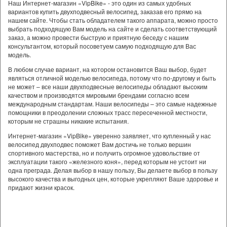
Наш Интернет-магазин «VipBike» - это один из самых удобных
вариантов купить двухподвесный велосипед, заказав его прямо на
нашем сайте. Чтобы стать обладателем такого аппарата, можно просто
выбрать подходящую Вам модель на сайте и сделать соответствующий
заказ, а можно провести быструю и приятную беседу с нашим
консультантом, который посоветуем самую подходящую для Вас
модель.
В любом случае вариант, на котором остановится Ваш выбор, будет
являться отличной моделью велосипеда, потому что по-другому и быть
не может – все наши двухподвесные велосипеды обладают высоким
качеством и производятся мировыми брендами согласно всем
международным стандартам. Наши велосипеды – это самые надежные
помощники в преодолении сложных трасс пересеченной местности,
которым не страшны никакие испытания.
Интернет-магазин «VipBike» уверенно заявляет, что купленный у нас
велосипед двухподвес поможет Вам достичь не только вершин
спортивного мастерства, но и получить огромное удовольствие от
эксплуатации такого «железного коня», перед которым не устоит ни
одна преграда. Делая выбор в нашу пользу, Вы делаете выбор в пользу
высокого качества и выгодных цен, которые укрепляют Ваше здоровье и
придают жизни красок.