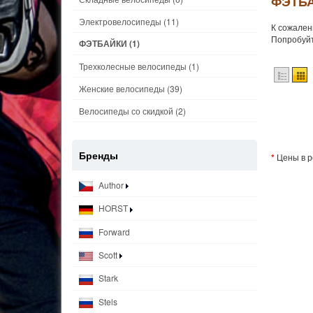
ФЭТБА
Электровелосипеды
(11)
К сожален
Попробуйт
ФЭТБАЙКИ
(1)
Трехколесные велосипеды
(1)
Женские велосипеды
(39)
Велосипеды со скидкой
(2)
Бренды
*
Цены в р
Author
HORST
Forward
Scott
Stark
Stels