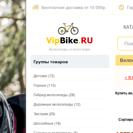
Бесплатная доставка от 10 000р.
Га
КАТ
Велосипеды со всего мира
Вело
Группы товаров
Детские
(72)
< В
Горные
(110)
Купить в
Гибрид-велосипеды
(28)
Дорожные велосипеды
(12)
Экстрим
(29)
Сортиро
Шоссейные
(18)
Складные велосипеды
(6)