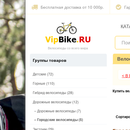
Бесплатная доставка от 10 000р.
Га
КАТ
Велосипеды со всего мира
Вело
Группы товаров
Детские
(72)
< В
Горные
(110)
Купить в
Гибрид-велосипеды
(28)
Дорожные велосипеды
(12)
– Дорожные велосипеды
(7)
Сортиро
– Городские велосипеды
(5)
Экстрим
(29)