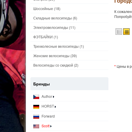
Городс
Шоссейные
(18)
К сожален
Попробуйт
Складные велосипеды
(6)
Электровелосипеды
(11)
ФЭТБАЙКИ
(1)
Трехколесные велосипеды
(1)
Женские велосипеды
(39)
Велосипеды со скидкой
(2)
*
Цены в р
Бренды
Author
HORST
Forward
Scott