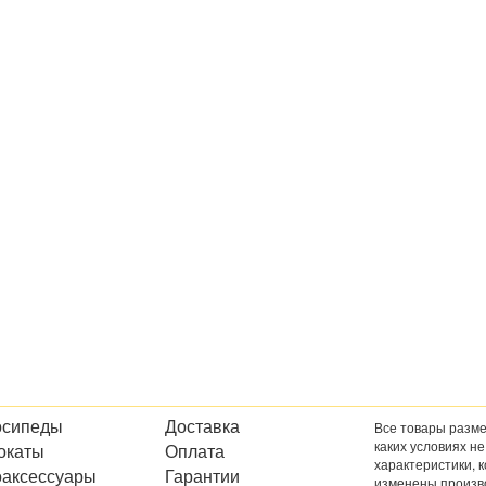
осипеды
Доставка
Все товары разме
каких условиях н
окаты
Оплата
характеристики, 
оаксессуары
Гарантии
изменены произв