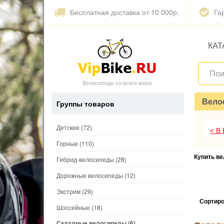
Бесплатная доставка от 10 000р.
Га
КАТ
Велосипеды со всего мира
Вело
Группы товаров
Детские
(72)
< В
Горные
(110)
Купить в
Гибрид-велосипеды
(28)
Дорожные велосипеды
(12)
Экстрим
(29)
Сортиро
Шоссейные
(18)
Складные велосипеды
(6)