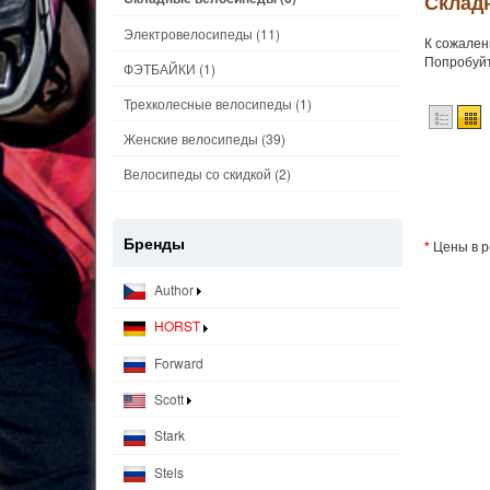
Склад
Электровелосипеды
(11)
К сожален
Попробуйт
ФЭТБАЙКИ
(1)
Трехколесные велосипеды
(1)
Женские велосипеды
(39)
Велосипеды со скидкой
(2)
Бренды
*
Цены в р
Author
HORST
Forward
Scott
Stark
Stels