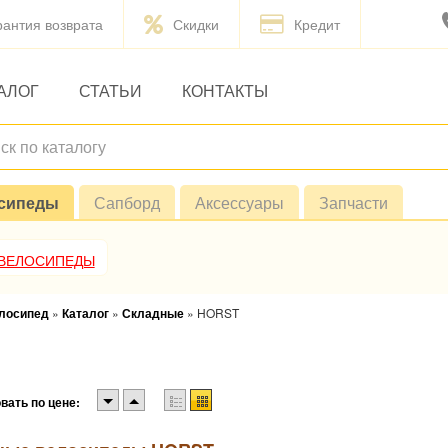
рантия возврата
Скидки
Кредит
АЛОГ
СТАТЬИ
КОНТАКТЫ
сипеды
Сапборд
Аксессуары
Запчасти
 ВЕЛОСИПЕДЫ
елосипед
»
Каталог
»
Складные
»
HORST
вать по цене: