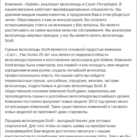
Компания «Vipbike» реализует велосипеды в Санкт-Петербурге. В
нашем магазине работают квалифицированные специалисты. Мы
дорожим каждым нашим клиентом, и предлагаем Вам в этом убедиться
лично. Обратившись к нам за консультацией, Вы получите
исчерпывающие ответы на возникшие у Вас вопросы. Вы можете
рассчитывать на самое высокое качество обслуживания. Мы реализуем
велосипеды мировых брендов, у нас Вы можете купить велосипеды
Scott.
Горные велосипеды Scott являются основной гордостью компании
«Скот». Уже более 25 лет она является лидером в области
велосипедостроения и изготовления аксессуаров для байков. Компания
Scott всегда была новатором, она первой стала оснащать свои модели
аэродинамическим рулем, создала легчайший велосипед
профессионального класса. На нашем сайте вы найдете
первоклассные горные, шоссейные, городские, женские, экстрим-
велосипеды, подростковые и детские велосипеды Scott. В
общественном сознании компания Scott давно закрепилась как
производитель горных и шоссейных велосипедов высочайшего уровня.
Компания постоянно выпускает новые модели. 2012 год принес много
потрясающих изменений. Таких существенных изменений и так много
новых моделей не припомнят даже старожилы.
Продажа велосипедов Scott – выгодный бизнес для оптовых
покупателей. Для того чтобы оставить заявку на приобретение
понравившейся Вам модели достаточно связаться с нашим
консультантом по телефонам, указанным на нашем сайте. Здесь же Вы