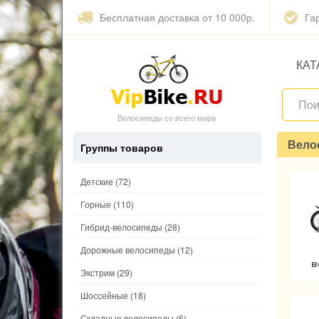
Бесплатная доставка от 10 000р.
Га
КАТ
Велосипеды со всего мира
Вело
Группы товаров
Детские
(72)
Горные
(110)
Гибрид-велосипеды
(28)
Дорожные велосипеды
(12)
в
Экстрим
(29)
Шоссейные
(18)
Складные велосипеды
(6)