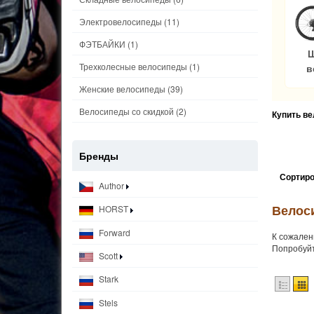
Электровелосипеды
(11)
ФЭТБАЙКИ
(1)
Трехколесные велосипеды
(1)
в
Женские велосипеды
(39)
Велосипеды со скидкой
(2)
Купить в
Бренды
Сортиро
Author
Велос
HORST
Forward
К сожален
Попробуйт
Scott
Stark
Stels