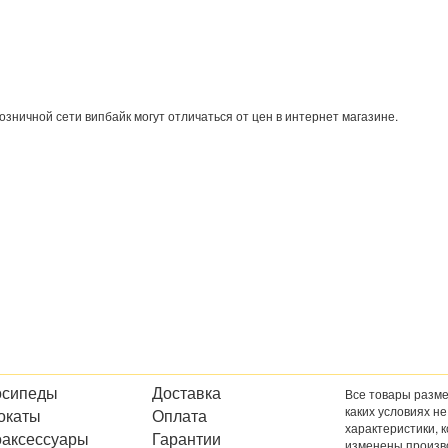
озничной сети випбайк могут отличаться от цен в интернет магазине.
осипеды
Доставка
Все товары разме
каких условиях н
окаты
Оплата
характеристики, 
оаксессуары
Гарантии
изменены произв