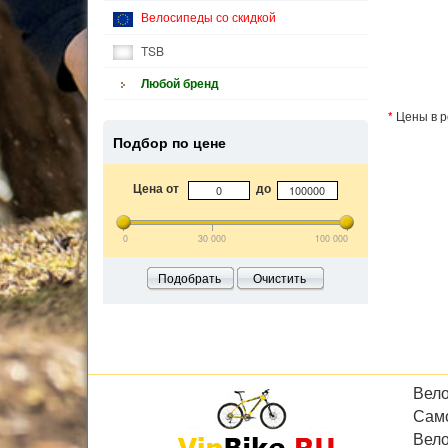
Велосипеды со скидкой
TSB
Любой бренд
*
Цены в р
Подбор по цене
Цена от
до
0
30 000
100 000
Подобрать
Очистить
Вел
Сам
Вел