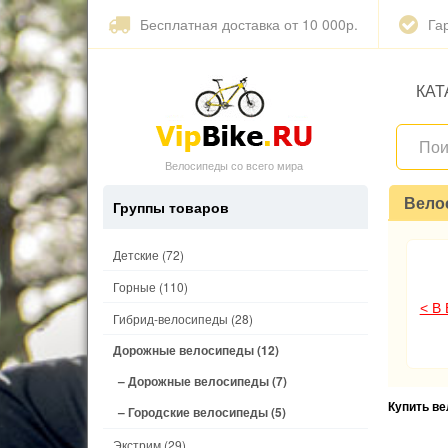
Бесплатная доставка от 10 000р.
Га
КАТ
Велосипеды со всего мира
Вело
Группы товаров
Детские
(72)
Горные
(110)
< В
Гибрид-велосипеды
(28)
Дорожные велосипеды
(12)
– Дорожные велосипеды
(7)
Купить в
– Городские велосипеды
(5)
Экстрим
(29)