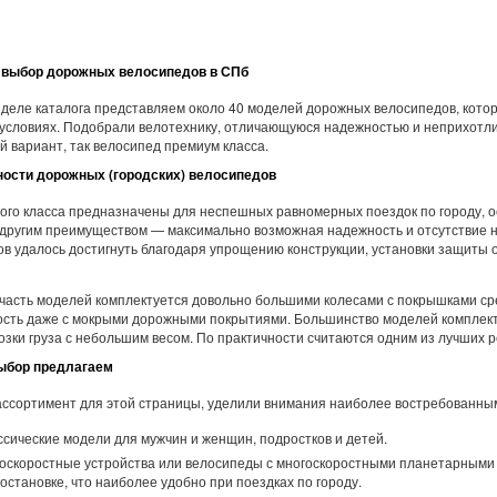
 выбор дорожных велосипедов в СПб
зделе каталога представляем около 40 моделей дорожных велосипедов, кото
 условиях. Подобрали велотехнику, отличающуюся надежностью и неприхотлив
 вариант, так велосипед премиум класса.
ости дорожных (городских) велосипедов
ого класса предназначены для неспешных равномерных поездок по городу, 
другим преимуществом — максимально возможная надежность и отсутствие н
ов удалось достигнуть благодаря упрощению конструкции, установки защиты о
часть моделей комплектуется довольно большими колесами с покрышками ср
сть даже с мокрыми дорожными покрытиями. Большинство моделей комплект
озки груза с небольшим весом. По практичности считаются одним из лучших 
ыбор предлагаем
ссортимент для этой страницы, уделили внимания наиболее востребованным
ссические модели для мужчин и женщин, подростков и детей.
оскоростные устройства или велосипеды с многоскоростными планетарными
 остановке, что наиболее удобно при поездках по городу.