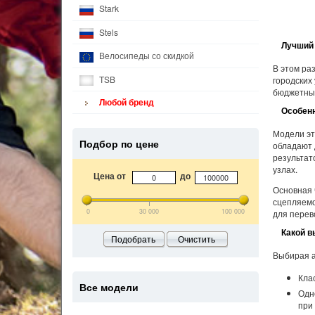
Stark
Stels
Лучший
Велосипеды со скидкой
В этом ра
TSB
городских
бюджетный
Любой бренд
Особенн
Модели эт
Подбор по цене
обладают 
результат
узлах.
Цена от
до
Основная 
сцепляемо
0
30 000
100 000
для перев
Какой в
Подобрать
Очистить
Выбирая а
Кла
Все модели
Одн
при