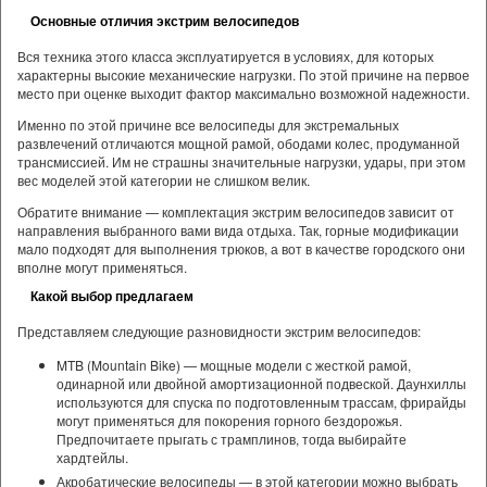
Основные отличия экстрим велосипедов
Вся техника этого класса эксплуатируется в условиях, для которых
характерны высокие механические нагрузки. По этой причине на первое
место при оценке выходит фактор максимально возможной надежности.
Именно по этой причине все велосипеды для экстремальных
развлечений отличаются мощной рамой, ободами колес, продуманной
трансмиссией. Им не страшны значительные нагрузки, удары, при этом
вес моделей этой категории не слишком велик.
Обратите внимание — комплектация экстрим велосипедов зависит от
направления выбранного вами вида отдыха. Так, горные модификации
мало подходят для выполнения трюков, а вот в качестве городского они
вполне могут применяться.
Какой выбор предлагаем
Представляем следующие разновидности экстрим велосипедов:
MTB (Mountain Bike) — мощные модели с жесткой рамой,
одинарной или двойной амортизационной подвеской. Даунхиллы
используются для спуска по подготовленным трассам, фрирайды
могут применяться для покорения горного бездорожья.
Предпочитаете прыгать с трамплинов, тогда выбирайте
хардтейлы.
Акробатические велосипеды — в этой категории можно выбрать