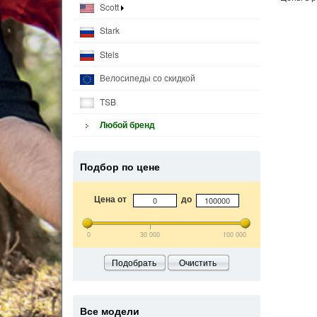
Scott
Stark
Stels
Велосипеды со скидкой
TSB
Любой бренд
Подбор по цене
Цена от
до
0
30 000
100 000
Подобрать
Очистить
Все модели