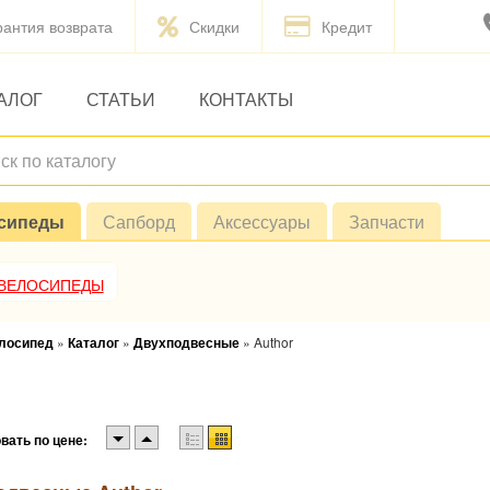
рантия возврата
Скидки
Кредит
АЛОГ
СТАТЬИ
КОНТАКТЫ
сипеды
Сапборд
Аксессуары
Запчасти
 ВЕЛОСИПЕДЫ
елосипед
»
Каталог
»
Двухподвесные
»
Author
вать по цене: