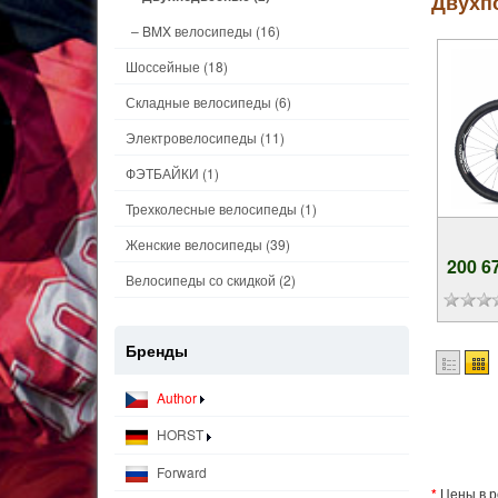
Двухп
– BMX велосипеды
(16)
Шоссейные
(18)
Складные велосипеды
(6)
Электровелосипеды
(11)
ФЭТБАЙКИ
(1)
Трехколесные велосипеды
(1)
Женские велосипеды
(39)
200 6
Велосипеды со скидкой
(2)
Бренды
Author
HORST
Forward
*
Цены в р