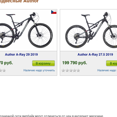
одвесные Author
Author A-Ray 29 2019
Author A-Ray 27.5 2019
70 pуб.
199 790 pуб.
В корзину
В ко
Наличие надо уточнить
Наличие надо 
озничной сети випбайк могут отличаться от цен в интернет магазине.