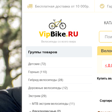
Бесплатная доставка от 10 000р.
Га
КАТ
Велосипеды со всего мира
Вело
Группы товаров
Детские
(72)
< В
Горные
(110)
Купить в
Гибрид-велосипеды
(28)
Дорожные велосипеды
(12)
Экстрим
(29)
Сортиро
– MTB экстрим велосипеды
(11)
– Двухподвесные
(2)