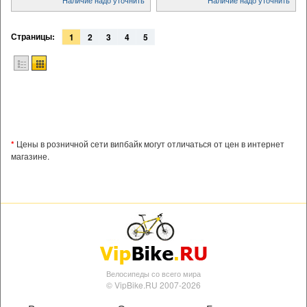
Страницы:
1
2
3
4
5
*
Цены в розничной сети випбайк могут отличаться от цен в интернет
магазине.
Велосипеды со всего мира
© VipBike.RU 2007-2026