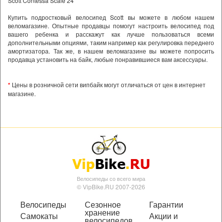
Scott Contessa Scale 24
Купить подростковый велосипед Scott вы можете в любом нашем
веломагазине. Опытные продавцы помогут настроить велосипед под
вашего ребенка и расскажут как лучше пользоваться всеми
дополнительными опциями, таким например как регулировка переднего
амортизатора. Так же, в нашем веломагазине вы можете попросить
продавца установить на байк, любые понравившиеся вам аксессуары.
*
Цены в розничной сети випбайк могут отличаться от цен в интернет
магазине.
Велосипеды со всего мира
© VipBike.RU 2007-2026
Велосипеды
Сезонное
Гарантии
хранение
Самокаты
Акции и
велосипедов