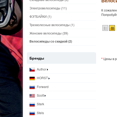
Велоси
Электровелосипеды
(11)
К сожален
Попробуйт
ФЭТБАЙКИ
(1)
Трехколесные велосипеды
(1)
Женские велосипеды
(39)
Велосипеды со скидкой
(2)
Бренды
*
Цены в р
Author
HORST
Forward
Scott
Stark
Stels