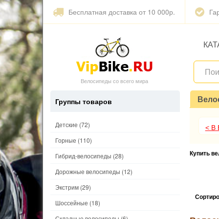
Бесплатная доставка от 10 000р.
Га
КАТ
Велосипеды со всего мира
Вело
Группы товаров
Детские
(72)
< В
Горные
(110)
Купить в
Гибрид-велосипеды
(28)
Дорожные велосипеды
(12)
Экстрим
(29)
Сортиро
Шоссейные
(18)
Складные велосипеды
(6)