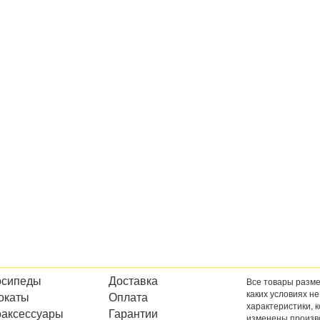
осипеды
Доставка
Все товары разме
каких условиях н
окаты
Оплата
характеристики, 
оаксессуары
Гарантии
изменены произв