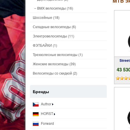
MTB э
– BMX велосипеды
(16)
Шоссейные
(18)
Складные велосипеды
(6)
Электровелосипеды
(11)
ФЭТБАЙКИ
(1)
Трехколесные велосипеды
(1)
Stree
Женские велосипеды
(39)
43 53
Велосипеды со скидкой
(2)
Бренды
Author
HORST
Forward