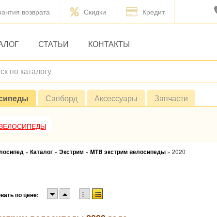
рантия возврата
Скидки
Кредит
АЛОГ
СТАТЬИ
КОНТАКТЫ
сипеды
Сапборд
Аксессуары
Запчасти
 ВЕЛОСИПЕДЫ
елосипед
»
Каталог
»
Экстрим
»
MTB экстрим велосипеды
»
2020
вать по цене: