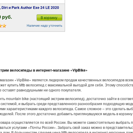
t, Dirt и Park Author Exe 24 LE 2020
0 pуб.
В корзину
Наличие надо уточнить
трим велосипеды в интернет-магазине «VipBike»
магазин «VipBike» является лидером продаж качественных велосипедов всем
жет купить Mtb велосипед с максимальной выгодой для себя. Этому способст
е оставят равнодушными ни одного покупателя.
ить mountain bike (настоящий экстрим-велосипед), достаточно зайти в соот
 системой, и выбрать среди представленного разнообразия подходящую мод
ими характеристиками каждого велосипеда. Самое сложное – это сделать выбо
моделей. После этого достаточно добавить приглянувшуюся модель в корзину 
товара осуществляется по всей России. Вы можете самостоятельно выбрать
ваться услугами «Почты России». Забрать свой заказ можно в представитель
на дом. В большинстве случаев цена Mtb велосипеда в интернет-магазине даже