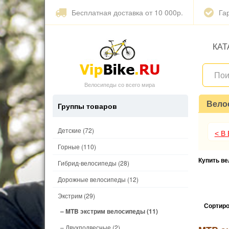
Бесплатная доставка от 10 000р.
Га
КАТ
Велосипеды со всего мира
Вело
Группы товаров
Детские
(72)
< В
Горные
(110)
Купить в
Гибрид-велосипеды
(28)
Дорожные велосипеды
(12)
Экстрим
(29)
Сортиро
– MTB экстрим велосипеды
(11)
– Двухподвесные
(2)