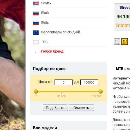
Scott
Stree
Stark
46 14
Stels
Велосипеды со скидкой
TSB
Любой бренд
Подбор по цене
MTB экс
Интернет-
Цена от
до
каждый мо
которые н
Чтобы куп
0
30 000
100 000
поисковой
техническ
Подобрать
Очистить
более 30 
Доставка 
воспользо
Все модели
доставку 