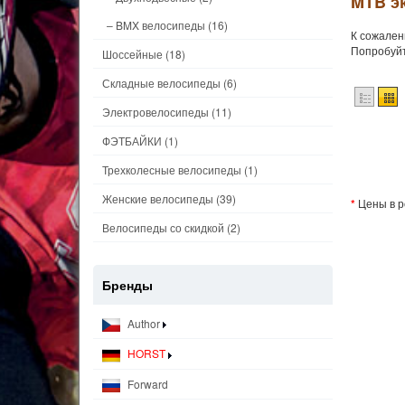
MTB э
– BMX велосипеды
(16)
К сожален
Попробуйт
Шоссейные
(18)
Складные велосипеды
(6)
Электровелосипеды
(11)
ФЭТБАЙКИ
(1)
Трехколесные велосипеды
(1)
Женские велосипеды
(39)
*
Цены в р
Велосипеды со скидкой
(2)
Бренды
Author
HORST
Forward