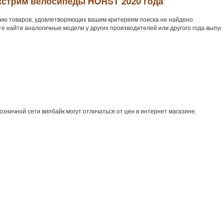
кстрим велосипеды HORST 2020 года
ию товаров, удовлетворяющих вашим критериям поиска не найдено.
е найти аналогичные модели у других производителей или другого года выпу
озничной сети випбайк могут отличаться от цен в интернет магазине.