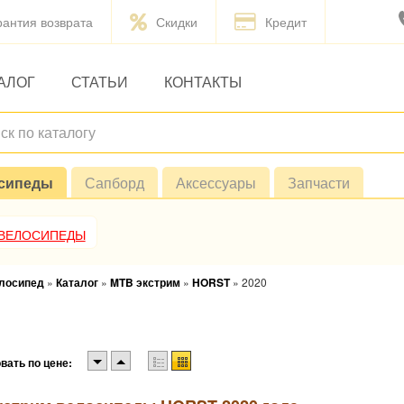
рантия возврата
Скидки
Кредит
АЛОГ
СТАТЬИ
КОНТАКТЫ
сипеды
Сапборд
Аксессуары
Запчасти
 ВЕЛОСИПЕДЫ
елосипед
»
Каталог
»
MTB экстрим
»
HORST
»
2020
вать по цене: