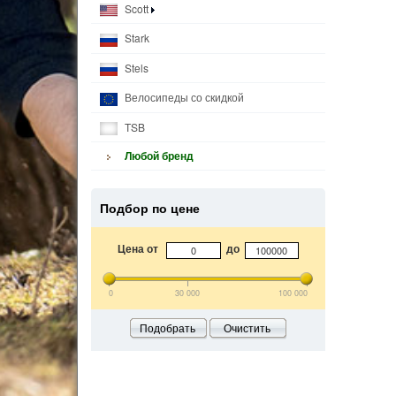
Scott
Stark
Stels
Велосипеды со скидкой
TSB
Любой бренд
Подбор по цене
Цена от
до
0
30 000
100 000
Подобрать
Очистить