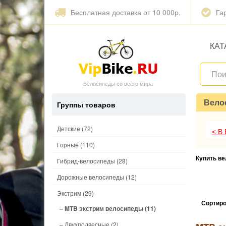
Бесплатная доставка от 10 000р.
Га
КАТ
Велосипеды со всего мира
Вело
Группы товаров
Детские
(72)
< В
Горные
(110)
Купить в
Гибрид-велосипеды
(28)
Дорожные велосипеды
(12)
Экстрим
(29)
Сортиро
– MTB экстрим велосипеды
(11)
– Двухподвесные
(2)