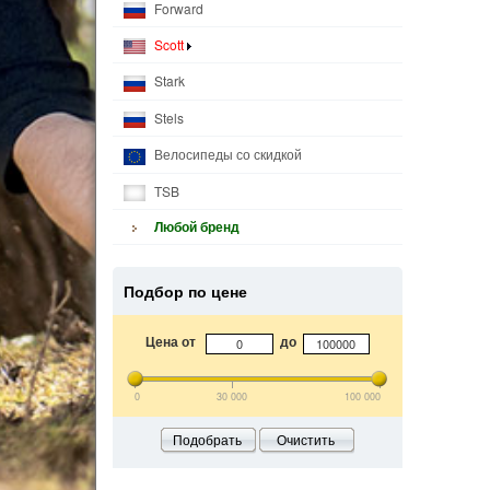
Forward
Scott
Stark
Stels
Велосипеды со скидкой
TSB
Любой бренд
Подбор по цене
Цена от
до
0
30 000
100 000
Подобрать
Очистить