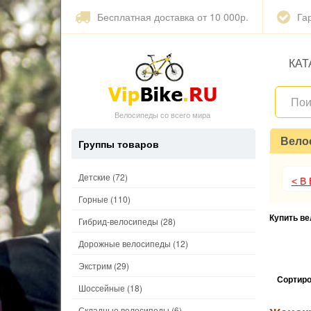
Бесплатная доставка от 10 000р.
Га
КАТ
Велосипеды со всего мира
Вело
Группы товаров
Детские
(72)
< В
Горные
(110)
Купить в
Гибрид-велосипеды
(28)
Дорожные велосипеды
(12)
Экстрим
(29)
Сортиро
Шоссейные
(18)
Складные велосипеды
(6)