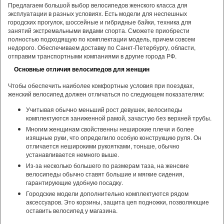
Предлагаем большой выбор велосипедов женского класса для
эксплуатации в разных условиях. Есть модели для неспешных
городских прогулок, шоссейные и гибридные байки, техника для
занятий экстремальными видами спорта. Сможете приобрести
полностью подходящую по комплектации модель, причем совсем
недорого. Обеспечиваем доставку по Санкт-Петербургу, области,
отправим транспортными компаниями в другие города РФ.
Основные отличия велосипедов для женщин
Чтобы обеспечить наиболее комфортные условия при поездках,
женский велосипед должен отличаться по следующем показателям:
Учитывая обычно меньший рост девушек, велосипеды
комплектуются заниженной рамой, зачастую без верхней трубы.
Многим женщинам свойственны неширокие плечи и более
изящные руки, что определило особую конструкцию руля. Он
отличается неширокими рукоятками, тоньше, обычно
устанавливается немного выше.
Из-за несколько большего по размерам таза, на женские
велосипеды обычно ставят большие и мягкие сидения,
гарантирующие удобную посадку.
Городские модели дополнительно комплектуются рядом
аксессуаров. Это корзины, защита цеп подножки, позволяющие
оставить велосипед у магазина.