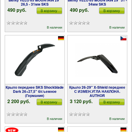
вилку VELO 65 MOUNTAIN 29"
вилку VELO 65 MOUNTAIN 29" 31 -
26,5 - 31мм SKS
34мм SKS
490 pуб.
490 pуб.
В корзину
В корзину
В наличии
В наличии
Крыло переднее SKS Shockblade
Крыло 26-29" X-Shield переднее
Dark 26+27,5" б/съемное
С ИЗМЕН.УГЛА НАКЛОНА.
(Германия)
AUTHOR
2 200 pуб.
3 120 pуб.
В корзину
В корзину
В наличии
В наличии