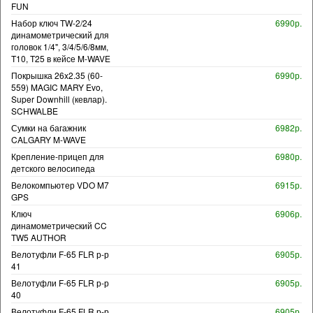
FUN
Набор ключ TW-2/24
6990р.
динамометрический для
головок 1/4", 3/4/5/6/8мм,
T10, T25 в кейсе M-WAVE
Покрышка 26x2.35 (60-
6990р.
559) MAGIC MARY Evo,
Super Downhill (кевлар).
SCHWALBE
Сумки на багажник
6982р.
CALGARY M-WAVE
Крепление-прицеп для
6980р.
детского велосипеда
Велокомпьютер VDO M7
6915р.
GPS
Ключ
6906р.
динамометрический CC
TW5 AUTHOR
Велотуфли F-65 FLR р-р
6905р.
41
Велотуфли F-65 FLR р-р
6905р.
40
Велотуфли F-65 FLR р-р
6905р.