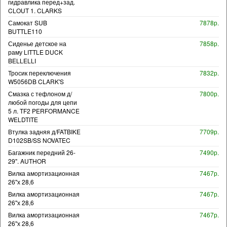
гидравлика перед+зад.
CLOUT 1. CLARKS
Самокат SUB
7878р.
BUTTLE110
Сиденье детское на
7858р.
раму LITTLE DUCK
BELLELLI
Тросик переключения
7832р.
W5056DB CLARK'S
Смазка с тефлоном д/
7800р.
любой погоды для цепи
5 л. TF2 PERFORMANCE
WELDTITE
Втулка задняя д/FATBIKE
7709р.
D102SB/SS NOVATEC
Багажник передний 26-
7490р.
29". AUTHOR
Вилка амортизационная
7467р.
26"х 28,6
Вилка амортизационная
7467р.
26"х 28,6
Вилка амортизационная
7467р.
26"х 28,6