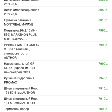
26"х 28,6
Вилка амортизационная
8050р.
26"х 28,6
Сумки на багажник
8018р.
MONTREAL M-WAVE
Покрышка 26x2.10 (54-
7990р.
559) MARATHON PLUS
MTB. SCHWALBE
Рюкзак TWISTER GSB X7
7990р.
V=30л с вентиляц.
спины, светоотр.
AUTHOR
Насос напольный GF-
7990р.
64D с цифровым LCD
манометром GIYO
Рубашка-гидролиния
7940р.
PROMAX
Шлем спортивный Root
7910р.
171 59-61см AUTHOR
Шлем спортивный Root
7910р.
181 53-59см AUTHOR
Тормозной набор
7890р.