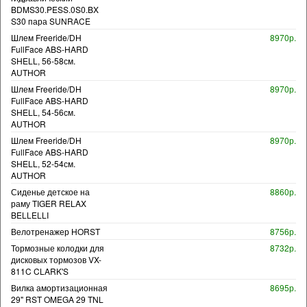
BDMS30.PESS.0S0.BX
S30 пара SUNRACE
Шлем Freeride/DH
8970р.
FullFace ABS-HARD
SHELL, 56-58см.
AUTHOR
Шлем Freeride/DH
8970р.
FullFace ABS-HARD
SHELL, 54-56см.
AUTHOR
Шлем Freeride/DH
8970р.
FullFace ABS-HARD
SHELL, 52-54см.
AUTHOR
Сиденье детское на
8860р.
раму TIGER RELAX
BELLELLI
Велотренажер HORST
8756р.
Тормозные колодки для
8732р.
дисковых тормозов VX-
811C CLARK'S
Вилка амортизационная
8695р.
29" RST OMEGA 29 TNL