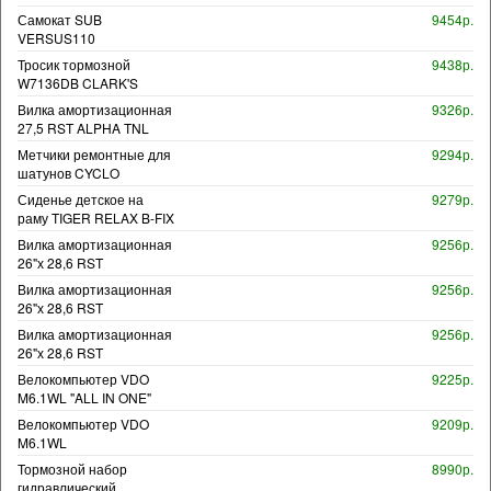
Самокат SUB
9454р.
VERSUS110
Тросик тормозной
9438р.
W7136DB CLARK'S
Вилка амортизационная
9326р.
27,5 RST ALPHA TNL
Метчики ремонтные для
9294р.
шатунов CYCLO
Сиденье детское на
9279р.
раму TIGER RELAX B-FIX
Вилка амортизационная
9256р.
26"х 28,6 RST
Вилка амортизационная
9256р.
26"х 28,6 RST
Вилка амортизационная
9256р.
26"х 28,6 RST
Велокомпьютер VDO
9225р.
M6.1WL "ALL IN ONE"
Велокомпьютер VDO
9209р.
M6.1WL
Тормозной набор
8990р.
гидравлический