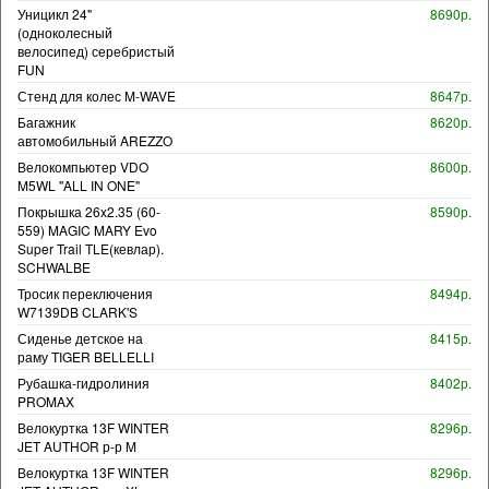
Уницикл 24"
8690р.
(одноколесный
велосипед) серебристый
FUN
Стенд для колес M-WAVE
8647р.
Багажник
8620р.
автомобильный AREZZO
Велокомпьютер VDO
8600р.
M5WL "ALL IN ONE"
Покрышка 26x2.35 (60-
8590р.
559) MAGIC MARY Evo
Super Trail TLE(кевлар).
SCHWALBE
Тросик переключения
8494р.
W7139DB CLARK'S
Сиденье детское на
8415р.
раму TIGER BELLELLI
Рубашка-гидролиния
8402р.
PROMAX
Велокуртка 13F WINTER
8296р.
JET AUTHOR р-р M
Велокуртка 13F WINTER
8296р.