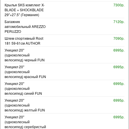
Крылья SKS комплект X-
7300р.
BLADE + SHOCKBLADE
29"+27.5" (Германия)
Багажник
7120р.
автомобильный AREZZO
PERUZZO
Шлем спортивный Root
7090р.
181 59-61см AUTHOR
Уницикл 20"
6995р.
(одноколесный
велосипед) черный FUN
Уницикл 20"
6995р.
(одноколесный
велосипед) красный FUN
Уницикл 20"
6995р.
(одноколесный
велосипед) синий FUN
Уницикл 20"
6995р.
(одноколесный
велосипед) желтый FUN
Уницикл 20"
6995р.
(одноколесный
велосипед) серебристый