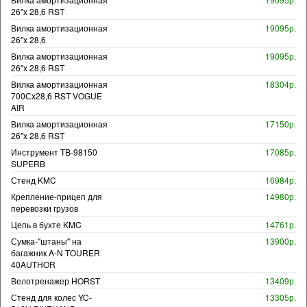
26"х 28,6 RST
Вилка амортизационная
19095р.
26"х 28,6
Вилка амортизационная
19095р.
26"х 28,6 RST
Вилка амортизационная
18304р.
700Сх28,6 RST VOGUE
AIR
Вилка амортизационная
17150р.
26"х 28,6 RST
Инструмент TB-98150
17085р.
SUPERB
Стенд KMC
16984р.
Крепление-прицеп для
14980р.
перевозки грузов
Цепь в бухте KMC
14761р.
Сумка-"штаны" на
13900р.
багажник A-N TOURER
40AUTHOR
Велотренажер HORST
13409р.
Стенд для колес YC-
13305р.