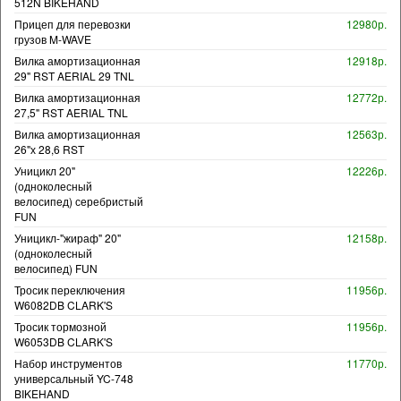
512N BIKEHAND
Прицеп для перевозки
12980р.
грузов M-WAVE
Вилка амортизационная
12918р.
29" RST AERIAL 29 TNL
Вилка амортизационная
12772р.
27,5" RST AERIAL TNL
Вилка амортизационная
12563р.
26"х 28,6 RST
Уницикл 20"
12226р.
(одноколесный
велосипед) серебристый
FUN
Уницикл-"жираф" 20"
12158р.
(одноколесный
велосипед) FUN
Тросик переключения
11956р.
W6082DB CLARK'S
Тросик тормозной
11956р.
W6053DB CLARK'S
Набор инструментов
11770р.
универсальный YC-748
BIKEHAND