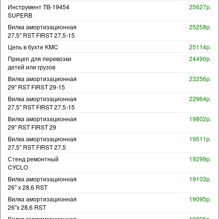
Инструмент TB-19454
25627р.
SUPERB
Вилка амортизационная
25258р.
27,5" RST FIRST 27,5-15
Цепь в бухте KMC
25114р.
Прицеп для перевозки
24490р.
детей или грузов
Вилка амортизационная
23256р.
29" RST FIRST 29-15
Вилка амортизационная
22964р.
27,5" RST FIRST 27,5-15
Вилка амортизационная
19802р.
29" RST FIRST 29
Вилка амортизационная
19511р.
27,5" RST FIRST 27,5
Стенд ремонтный
19299р.
CYCLO
Вилка амортизационная
19103р.
26" х 28,6 RST
Вилка амортизационная
19095р.
26"х 28,6 RST
Вилка амортизационная
19095р.