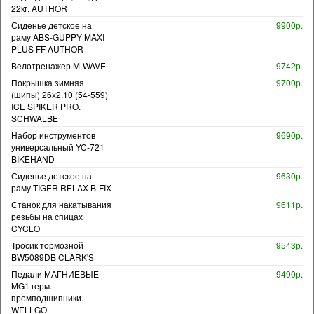
22кг. AUTHOR
Сиденье детское на
9900р.
раму ABS-GUPPY MAXI
PLUS FF AUTHOR
Велотренажер M-WAVE
9742р.
Покрышка зимняя
9700р.
(шипы) 26x2.10 (54-559)
ICE SPIKER PRO.
SCHWALBE
Набор инструментов
9690р.
универсальный YC-721
BIKEHAND
Сиденье детское на
9630р.
раму TIGER RELAX B-FIX
Станок для накатывания
9611р.
резьбы на спицах
CYCLO
Тросик тормозной
9543р.
BW5089DB CLARK'S
Педали МАГНИЕВЫЕ
9490р.
MG1 герм.
промподшипники.
WELLGO