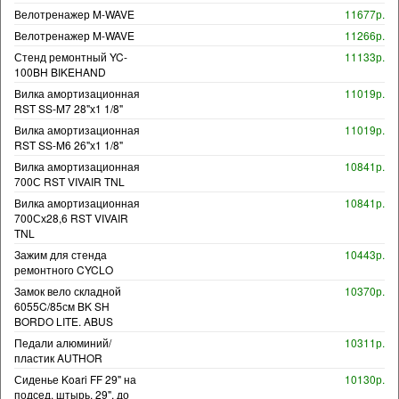
Велотренажер M-WAVE
11677р.
Велотренажер M-WAVE
11266р.
Стенд ремонтный YC-
11133р.
100BH BIKEHAND
Вилка амортизационная
11019р.
RST SS-M7 28"х1 1/8"
Вилка амортизационная
11019р.
RST SS-M6 26"х1 1/8"
Вилка амортизационная
10841р.
700С RST VIVAIR TNL
Вилка амортизационная
10841р.
700Сх28,6 RST VIVAIR
TNL
Зажим для стенда
10443р.
ремонтного CYCLO
Замок вело складной
10370р.
6055C/85см BK SH
BORDO LITE. ABUS
Педали алюминий/
10311р.
пластик AUTHOR
Сиденье Koari FF 29" на
10130р.
подсед. штырь, 29", до