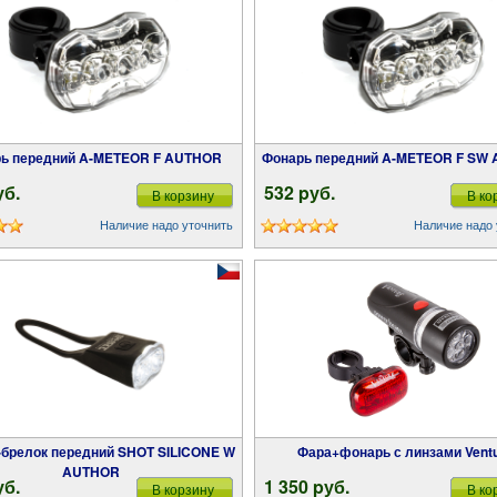
арь передний A-METEOR F AUTHOR
Фонарь передний A-METEOR F SW
уб.
532 pуб.
В корзину
В ко
Наличие надо уточнить
Наличие надо 
Фара+фонарь с линзами Vent
AUTHOR
уб.
1 350 pуб.
В корзину
В ко