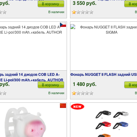
 pуб.
3 550 pуб.
В корзину
В ко
В наличии
В
Фонарь NUGGET II FLASH задний U
 Li-pol/300 mAh.+кабель. AUTHOR
 pуб.
1 480 pуб.
В корзину
В ко
В наличии
В