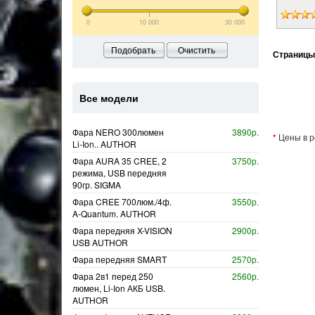
0
10 000
30 000
Подобрать
Очистить
Страницы
Все модели
Фара NERO 300люмен
3890р.
*
Цены в р
Li-Ion.. AUTHOR
Фара AURA 35 CREE, 2
3750р.
режима, USB передняя
90гр. SIGMA
Фара CREE 700люм./4ф.
3550р.
A-Quantum. AUTHOR
Фара передняя X-VISION
2900р.
USB AUTHOR
Фара передняя SMART
2570р.
Фара 2в1 перед 250
2560р.
люмен, Li-Ion АКБ USB.
AUTHOR