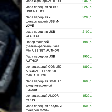
Фара и фонарь AUTHOR
2360р.
Фара передняя NERO
2250р.
USB AUTHOR
Фара передняя +
2200р.
фонарь задний USB M-
WAVE
Фара передняя USB
2100р.
GEOTECH
Набор фонарей
1980р.
(белый+красный) Stake
Mini USB SET. AUTHOR
Фара передняя USB
1900р.
AUTHOR
Фонарь задний COB LED
1890р.
A-SQUARE Li-pol/300
mAh. AUTHOR
Фара передняя SMART 1
1680р.
диод повышенной
яркости
Фонарь задний ALCOR
1522р.
MOON
Фара передняя с задним
1500р.
фонарем M-WAVE