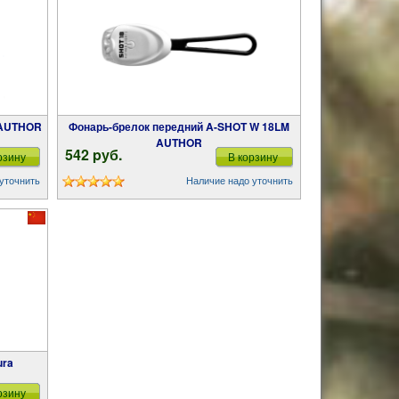
 AUTHOR
Фонарь-брелок передний A-SHOT W 18LM
AUTHOR
542 pуб.
рзину
В корзину
уточнить
Наличие надо уточнить
ura
рзину