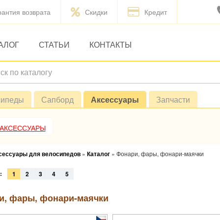
рантия возврата
Скидки
Кредит
АЛОГ
СТАТЬИ
КОНТАКТЫ
сипеды
Сапборд
Аксессуары
Запчасти
 АКСЕССУАРЫ
ксессуары для велосипедов
»
Каталог
»
Фонари, фары, фонари-маячки
:
1
2
3
4
5
и, фары, фонари-маячки