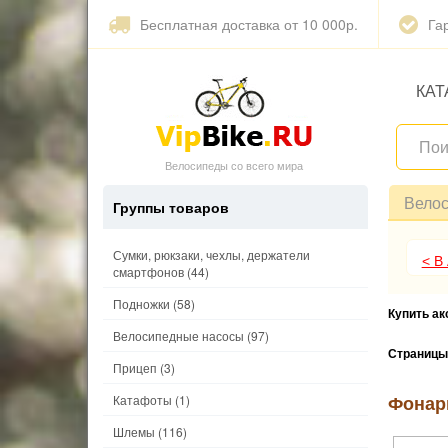
Бесплатная доставка от 10 000р.
Га
КАТ
Велосипеды со всего мира
Вело
Группы товаров
Сумки, рюкзаки, чехлы, держатели
< В
смартфонов
(44)
Подножки
(58)
Купить а
Велосипедные насосы
(97)
Страницы
Прицеп
(3)
Фонар
Катафоты
(1)
Шлемы
(116)