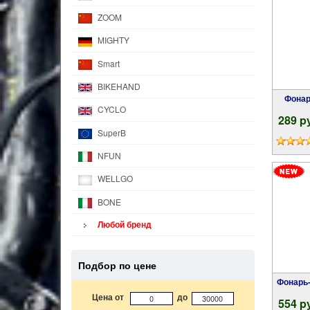
ZOOM
MIGHTY
Smart
BIKEHAND
Фон
CYCLO
289 p
SuperB
NFUN
WELLGO
BONE
Любой бренд
Подбор по цене
Фонарь-брелок передний SHOT SILICONE W
Цена от
до
554 p