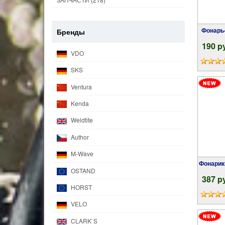
Фонар
Бренды
190 p
VDO
SKS
Ventura
Kenda
Weldtite
Author
M-Wave
Фонарики-брелоки передний+задний COBRA
OSTAND
387 p
HORST
VELO
CLARK`S