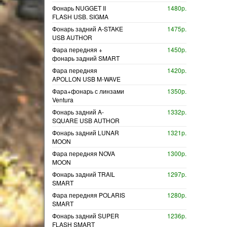
Фонарь NUGGET II
1480р.
FLASH USB. SIGMA
Фонарь задний A-STAKE
1475р.
USB AUTHOR
Фара передняя +
1450р.
фонарь задний SMART
Фара передняя
1420р.
APOLLON USB M-WAVE
Фара+фонарь с линзами
1350р.
Ventura
Фонарь задний A-
1332р.
SQUARE USB AUTHOR
Фонарь задний LUNAR
1321р.
MOON
Фара передняя NOVA
1300р.
MOON
Фонарь задний TRAIL
1297р.
SMART
Фара передняя POLARIS
1280р.
SMART
Фонарь задний SUPER
1236р.
FLASH SMART