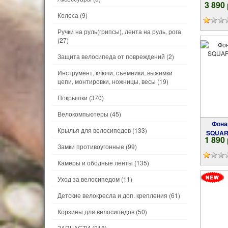
3 890
Колеса
(9)
Ручки на руль(грипсы), лента на руль, рога
(27)
Защита велосипеда от повреждений
(2)
Инструмент, ключи, съемники, выжимки
цепи, монтировки, ножницы, весы
(19)
Покрышки
(370)
Велокомпьютеры
(45)
Фонарь задний 14 диодов COB LED A-
Крылья для велосипедов
(133)
SQUARE
1 890
Замки противоугонные
(99)
Камеры и ободные ленты
(135)
Уход за велосипедом
(11)
Детские велокресла и доп. крепления
(61)
Корзины для велосипедов
(50)
ЗАПЧАСТИ
(218)