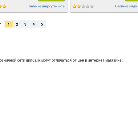
Наличие надо уточнить
Наличие надо 
:
1
2
3
4
5
озничной сети випбайк могут отличаться от цен в интернет магазине.