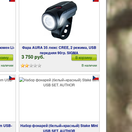
Фара AURA 35 люкс CREE, 2 режима, USB
передняя 90гр. SIGMA
3 750 pуб.
рзину
В корзину
 наличии
В наличии
Набор фонарей (белый+красный) Stake Mini
USB SET. AUTHOR