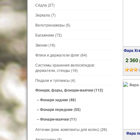
Сёдла
(27)
Зеркала
(7)
Велотренажеры
(5)
Багажники
(72)
Звонки
(16)
Фара Xray 150 Lm и фонарь Duplex X7 20 Lm.
Фляги и держатели фляг
(64)
2 360
Системы хранения велосипедов:
держатели, стенды
(16)
Педали и туплексы
(4)
Фонари, фары, фонари-маячки
(112)
– Фонари задние
(46)
– Фонари передние
(55)
– Фонари-маячки
(11)
Аптечки (рем. комплекты для колес)
(26)
Фара передняя NERO 1W 300люмен Li-Ion,
Аксессуары
(5)