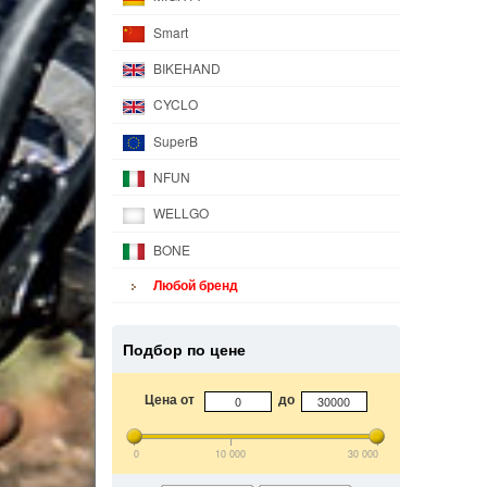
Smart
BIKEHAND
CYCLO
SuperB
NFUN
WELLGO
BONE
Любой бренд
Подбор по цене
Цена от
до
0
10 000
30 000