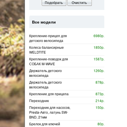
Подобрать
Очистить
Все модели
Крепление-прицеп для
6980р.
детского велосипеда
Колеса балансирные
1850р.
WELDTITE
Крепление-поводок для
1587р.
СОБАК M-WAVE
Держатель детского
1260р.
велосипеда
Держатель детского
878р.
велосипеда
Крепление для прицепа
873р.
Переходник
214р.
Переходник для насосов,
150р.
Presta-Авто, латунь SW-
BND, 21мм
Брелок для ключей
80р.