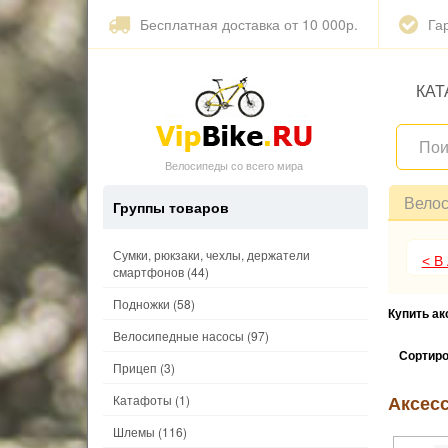
Бесплатная доставка от 10 000р.
Га
КАТ
Велосипеды со всего мира
Вело
Группы товаров
Сумки, рюкзаки, чехлы, держатели
< В
смартфонов
(44)
Подножки
(58)
Купить а
Велосипедные насосы
(97)
Сортиро
Прицеп
(3)
Аксес
Катафоты
(1)
Шлемы
(116)