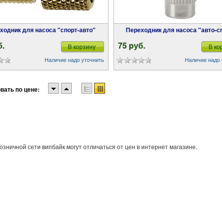
еходник для насоса "спорт-авто"
Переходник для насоса "авто-с
б.
75 pуб.
В корзину
В ко
Наличие надо уточнить
Наличие надо 
вать по цене:
озничной сети випбайк могут отличаться от цен в интернет магазине.