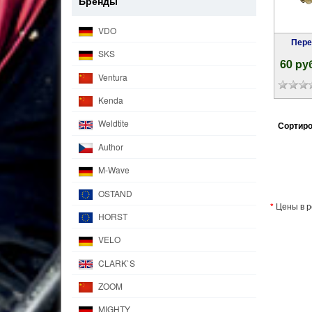
Бренды
VDO
Пер
SKS
60 pу
Ventura
Kenda
Weldtite
Сортиро
Author
M-Wave
OSTAND
*
Цены в р
HORST
VELO
CLARK`S
ZOOM
MIGHTY