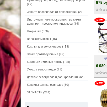
878 p
(27)
Защита велосипеда от повреждений
(2)
Инструмент, ключи, съемники, выжимки
цепи, монтировки, ножницы, весы
(19)
Покрышки
(370)
Велокомпьютеры
(45)
Крылья для велосипедов
(133)
Замки противоугонные
(99)
Крепление-прицеп для детского
Камеры и ободные ленты
(135)
6 980
Уход за велосипедом
(11)
Детские велокресла и доп. крепления
(61)
Корзины для велосипедов
(50)
ЗАПЧАСТИ
(218)