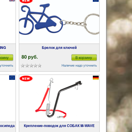
Брелок для ключей
E
80 pуб.
рзину
В корзину
уточнить
Наличие надо уточнить
лосипеда
Крепление-поводок для СОБАК M-WAVE