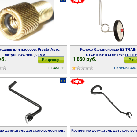
Колеса балансирные EZ TRAINING
латунь SW-BND, 21мм
STABILISERADIE / WELDTIT
уб.
1 850 pуб.
В корзину
В ко
В наличии
Наличие надо 
ние-держатель детского велосипеда
Крепление-держатель детского ве