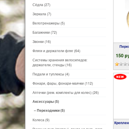
Сёдла
(27)
Зеркала
(7)
Велотренажеры
(5)
Багажники
(72)
Звонки
(16)
Переходник для насосов, Presta-Авто,
Фляги и держатели фляг
(64)
150 p
Системы хранения велосипедов:
держатели, стенды
(16)
Педали и туплексы
(4)
Фонари, фары, фонари-маячки
(112)
Аптечки (рем. комплекты для колес)
(26)
Аксессуары
(5)
– Переходники
(5)
Колеса
(9)
Крепле
Ручки на руль(грипсы), лента на руль, рога