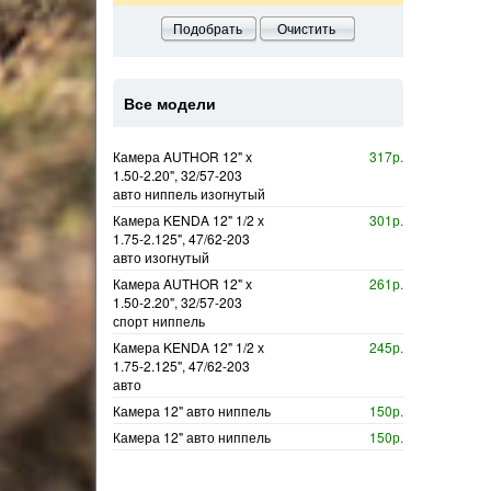
Подобрать
Очистить
Все модели
Камера AUTHOR 12" х
317р.
1.50-2.20", 32/57-203
авто ниппель изогнутый
Камера KENDA 12" 1/2 х
301р.
1.75-2.125", 47/62-203
авто изогнутый
Камера AUTHOR 12" х
261р.
1.50-2.20", 32/57-203
спорт ниппель
Камера KENDA 12" 1/2 х
245р.
1.75-2.125", 47/62-203
авто
Камера 12" авто ниппель
150р.
Камера 12" авто ниппель
150р.