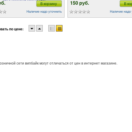
уб.
150 pуб.
В корзину
В ко
Наличие надо уточнить
Наличие надо 
вать по цене:
озничной сети випбайк могут отличаться от цен в интернет магазине.