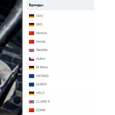
Бренды
VDO
SKS
Ventura
Kenda
Weldtite
Author
M-Wave
OSTAND
HORST
VELO
CLARK`S
ZOOM