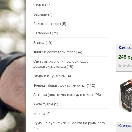
Сёдла
(27)
Зеркала
(7)
Велотренажеры
(5)
Багажники
(72)
Звонки
(16)
Камера KENDA 12" 1/2 х 1.75-2.125", 47/62-
Фляги и держатели фляг
(64)
245 p
Системы хранения велосипедов:
держатели, стенды
(16)
Педали и туплексы
(4)
Фонари, фары, фонари-маячки
(112)
Аптечки (рем. комплекты для колес)
(26)
Аксессуары
(5)
Колеса
(9)
Ручки на руль(грипсы), лента на руль, рога
Камера AUTHOR 12" х 1.50-2.20", 32/57-203
(27)