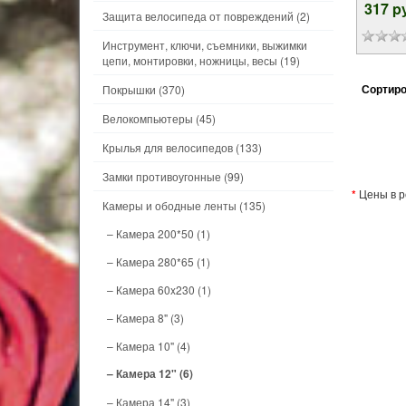
317 p
Защита велосипеда от повреждений
(2)
Инструмент, ключи, съемники, выжимки
цепи, монтировки, ножницы, весы
(19)
Сортиро
Покрышки
(370)
Велокомпьютеры
(45)
Крылья для велосипедов
(133)
Замки противоугонные
(99)
*
Цены в р
Камеры и ободные ленты
(135)
– Камера 200*50
(1)
– Камера 280*65
(1)
– Камера 60x230
(1)
– Камера 8"
(3)
– Камера 10"
(4)
– Камера 12"
(6)
– Камера 14"
(3)