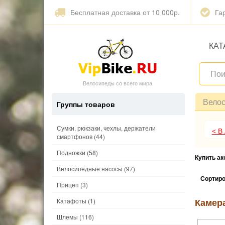
Бесплатная доставка от 10 000р.
Га
КАТ
Велосипеды со всего мира
Вело
Группы товаров
Сумки, рюкзаки, чехлы, держатели
< В
смартфонов
(44)
Подножки
(58)
Купить а
Велосипедные насосы
(97)
Сортиро
Прицеп
(3)
Камера
Катафоты
(1)
Шлемы
(116)