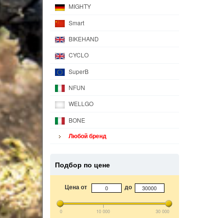
MIGHTY
Smart
BIKEHAND
CYCLO
SuperB
NFUN
WELLGO
BONE
Любой бренд
Подбор по цене
Цена от
до
0
10 000
30 000