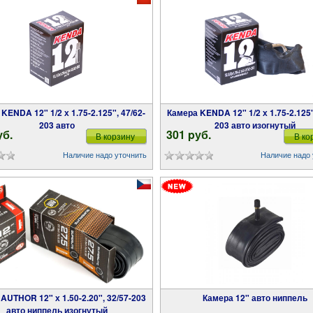
Камера KENDA 12" 1/2 х 1.75-2.125", 47/62-
203 авто
203 авто изогнутый
уб.
301 pуб.
В корзину
В ко
Наличие надо уточнить
Наличие надо 
Камера 12" авто ниппель
авто ниппель изогнутый