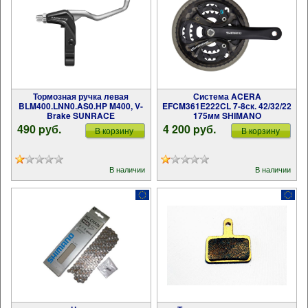
Тормозная ручка левая
Система ACERA
BLM400.LNN0.AS0.HP M400, V-
EFCM361E222CL 7-8ск. 42/32/22
Brake SUNRACE
175мм SHIMANO
490 pуб.
4 200 pуб.
В корзину
В корзину
В наличии
В наличии