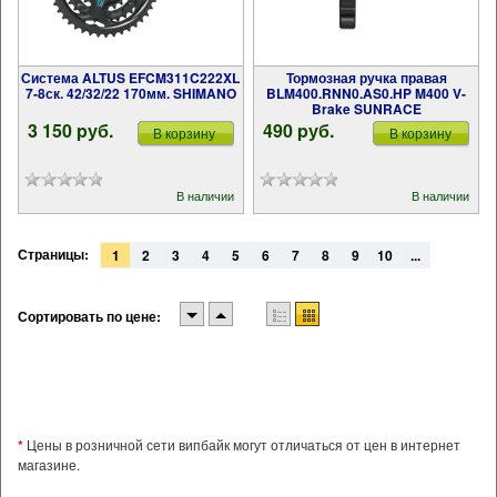
Система ALTUS EFCM311C222XL
Тормозная ручка правая
7-8ск. 42/32/22 170мм. SHIMANO
BLM400.RNN0.AS0.HP M400 V-
Brake SUNRACE
3 150 pуб.
490 pуб.
В корзину
В корзину
В наличии
В наличии
Страницы:
1
2
3
4
5
6
7
8
9
10
...
Сортировать по цене:
*
Цены в розничной сети випбайк могут отличаться от цен в интернет
магазине.