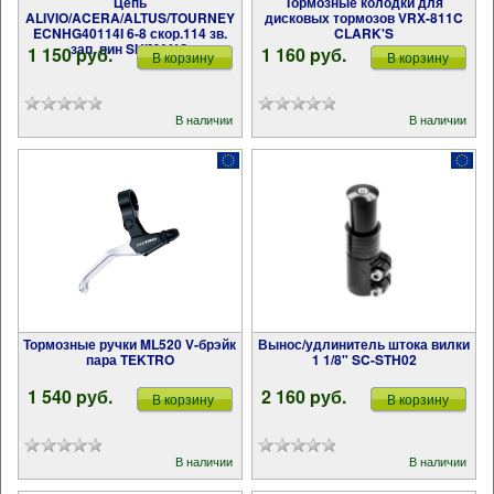
Цепь
Тормозные колодки для
ALIVIO/ACERA/ALTUS/TOURNEY
дисковых тормозов VRX-811C
ECNHG40114I 6-8 скор.114 зв.
CLARK'S
зап. пин SHIMANO
1 150 pуб.
1 160 pуб.
В корзину
В корзину
В наличии
В наличии
Тормозные ручки ML520 V-брэйк
Вынос/удлинитель штока вилки
пара TEKTRO
1 1/8" SC-STH02
1 540 pуб.
2 160 pуб.
В корзину
В корзину
В наличии
В наличии