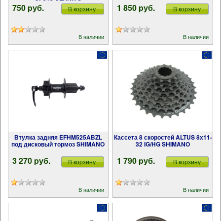
750 pуб.
1 850 pуб.
В корзину
В корзину
В наличии
В наличии
Втулка задняя EFHM525ABZL
Кассета 8 скоростей ALTUS 8х11-
под дисковый тормоз SHIMANO
32 IG/HG SHIMANO
3 270 pуб.
1 790 pуб.
В корзину
В корзину
В наличии
В наличии