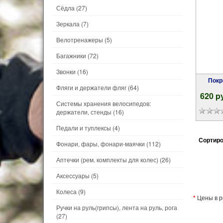
Сёдла
(27)
Зеркала
(7)
Велотренажеры
(5)
Багажники
(72)
Звонки
(16)
Покрышка 20x1.95 (53-406) 00-011045
Фляги и держатели фляг
(64)
620 p
Системы хранения велосипедов:
держатели, стенды
(16)
Педали и туплексы
(4)
Сортиро
Фонари, фары, фонари-маячки
(112)
Аптечки (рем. комплекты для колес)
(26)
Аксессуары
(5)
Колеса
(9)
*
Цены в р
Ручки на руль(грипсы), лента на руль, рога
(27)