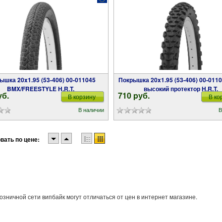
Покрышка 20x1.95 (53-406) 00-011046 MTB
BMX/FREESTYLE H.R.T.
высокий протектор H.R.T.
уб.
710 pуб.
В корзину
В ко
В наличии
В
вать по цене:
озничной сети випбайк могут отличаться от цен в интернет магазине.