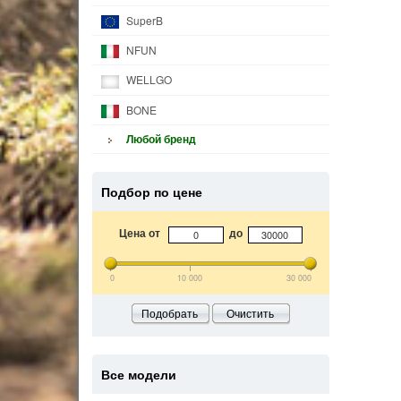
SuperB
NFUN
WELLGO
BONE
Любой бренд
Подбор по цене
Цена от
до
0
10 000
30 000
Подобрать
Очистить
Все модели