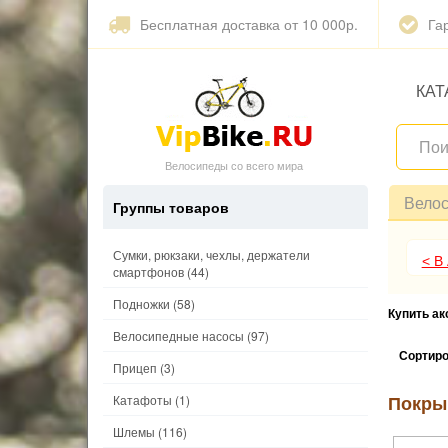
Бесплатная доставка от 10 000р.
Га
КАТ
Велосипеды со всего мира
Вело
Группы товаров
Сумки, рюкзаки, чехлы, держатели
< В
смартфонов
(44)
Подножки
(58)
Купить а
Велосипедные насосы
(97)
Сортиро
Прицеп
(3)
Покры
Катафоты
(1)
Шлемы
(116)