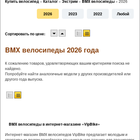
Купить велосипед
»
Каталог
»
Экстрим
»
BMX велосипеды
»
2026
2026
2023
2022
Любой
Сортировать по цене:
BMX велосипеды 2026 года
К сожалению товаров, удовлетворяющих вашим критериям поиска не
найдено.
Попробуйте найти аналогичные модели у других производителей или
другого года выпуска.
BMX велосипеды в интернет-магазине «VipBike»
Интернет-магазин BMX велосипедов VipBike предлагает молодым и
спортивным людям приобрести эту уникальную технику для тренировок