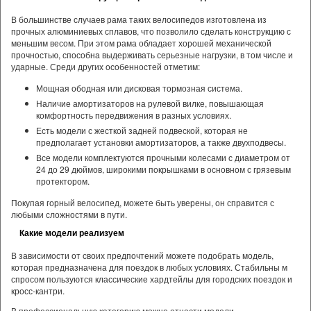
В большинстве случаев рама таких велосипедов изготовлена из
прочных алюминиевых сплавов, что позволило сделать конструкцию с
меньшим весом. При этом рама обладает хорошей механической
прочностью, способна выдерживать серьезные нагрузки, в том числе и
ударные. Среди других особенностей отметим:
Мощная ободная или дисковая тормозная система.
Наличие амортизаторов на рулевой вилке, повышающая
комфортность передвижения в разных условиях.
Есть модели с жесткой задней подвеской, которая не
предполагает установки амортизаторов, а также двухподвесы.
Все модели комплектуются прочными колесами с диаметром от
24 до 29 дюймов, широкими покрышками в основном с грязевым
протектором.
Покупая горный велосипед, можете быть уверены, он справится с
любыми сложностями в пути.
Какие модели реализуем
В зависимости от своих предпочтений можете подобрать модель,
которая предназначена для поездок в любых условиях. Стабильны м
спросом пользуются классические хардтейлы для городских поездок и
кросс-кантри.
В профессиональную категорию можно отнести модели,