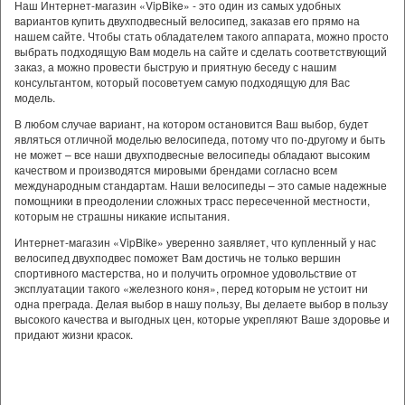
Наш Интернет-магазин «VipBike» - это один из самых удобных
вариантов купить двухподвесный велосипед, заказав его прямо на
нашем сайте. Чтобы стать обладателем такого аппарата, можно просто
выбрать подходящую Вам модель на сайте и сделать соответствующий
заказ, а можно провести быструю и приятную беседу с нашим
консультантом, который посоветуем самую подходящую для Вас
модель.
В любом случае вариант, на котором остановится Ваш выбор, будет
являться отличной моделью велосипеда, потому что по-другому и быть
не может – все наши двухподвесные велосипеды обладают высоким
качеством и производятся мировыми брендами согласно всем
международным стандартам. Наши велосипеды – это самые надежные
помощники в преодолении сложных трасс пересеченной местности,
которым не страшны никакие испытания.
Интернет-магазин «VipBike» уверенно заявляет, что купленный у нас
велосипед двухподвес поможет Вам достичь не только вершин
спортивного мастерства, но и получить огромное удовольствие от
эксплуатации такого «железного коня», перед которым не устоит ни
одна преграда. Делая выбор в нашу пользу, Вы делаете выбор в пользу
высокого качества и выгодных цен, которые укрепляют Ваше здоровье и
придают жизни красок.