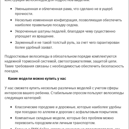
Уменьшенная и облегченная рама, что сделано не в ущерб
прочности.
Несколько измененная конфигурация, позволяющая обеспечить
наиболее правильную посадку седока.
Укороченные шатуны педалей, благодаря чему существенно
упрощает их вращение.
Зауженный и не такой толстый руль, за счет чего гарантирован
более удобный захват.
Подростковые велосипеды в обязательном порядке комплектуются
надежной тормозной системой, светоотражателями, защитой цепи.
Такие требования связаны с необходимостью обеспечить безопасность
поездок.
Какие модели можно купить у нас
У нас сможете купить несколько различных моделей с учетом сферы
интересов вашего ребенка. Стабильным спросом пользуют велосипеды
следующих категорий:
Классические городские и дорожные, которые наиболее удобны
при поездках по аллеям и дорогам с асфальтовым покрытием.
Компактные складные модели, которые без проблем можно
перевозить городским или личным транспортом.
Горные и BMX-байки, которые изначально проектировались как