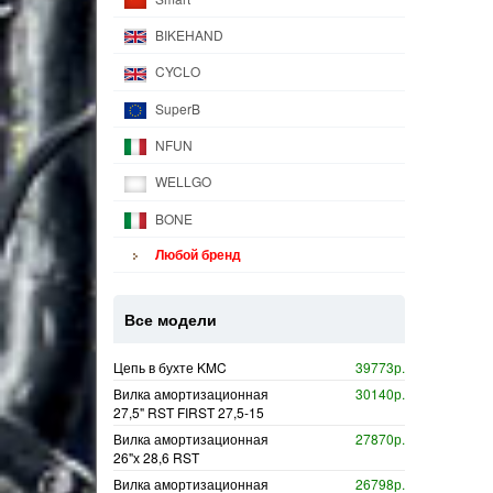
BIKEHAND
CYCLO
SuperB
NFUN
WELLGO
BONE
Любой бренд
Все модели
Цепь в бухте KMC
39773р.
Вилка амортизационная
30140р.
27,5" RST FIRST 27,5-15
Вилка амортизационная
27870р.
26"х 28,6 RST
Вилка амортизационная
26798р.