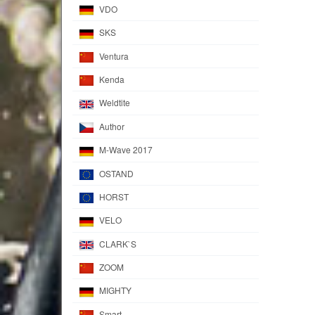
VDO
SKS
Ventura
Kenda
Weldtite
Author
M-Wave 2017
OSTAND
HORST
VELO
CLARK`S
ZOOM
MIGHTY
Smart