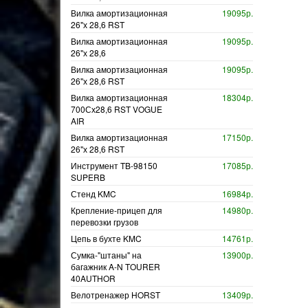
Вилка амортизационная
19095р.
26"х 28,6 RST
Вилка амортизационная
19095р.
26"х 28,6
Вилка амортизационная
19095р.
26"х 28,6 RST
Вилка амортизационная
18304р.
700Сх28,6 RST VOGUE
AIR
Вилка амортизационная
17150р.
26"х 28,6 RST
Инструмент TB-98150
17085р.
SUPERB
Стенд KMC
16984р.
Крепление-прицеп для
14980р.
перевозки грузов
Цепь в бухте KMC
14761р.
Сумка-"штаны" на
13900р.
багажник A-N TOURER
40AUTHOR
Велотренажер HORST
13409р.