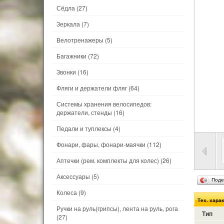
Сёдла
(27)
Зеркала
(7)
Велотренажеры
(5)
Багажники
(72)
Звонки
(16)
Фляги и держатели фляг
(64)
Системы хранения велосипедов:
держатели, стенды
(16)
Педали и туплексы
(4)
Фонари, фары, фонари-маячки
(112)
Аптечки (рем. комплекты для колес)
(26)
Аксессуары
(5)
Поде
Колеса
(9)
Тех. хара
Ручки на руль(грипсы), лента на руль, рога
Тип
(27)