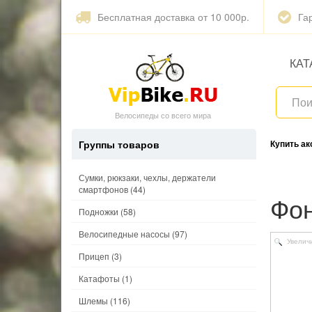
Бесплатная доставка от 10 000р.
Га
КАТ
Велосипеды со всего мира
Группы товаров
Купить а
Сумки, рюкзаки, чехлы, держатели
смартфонов
(44)
Ф
Подножки
(58)
Велосипедные насосы
(97)
Увелич
Прицеп
(3)
Катафоты
(1)
Шлемы
(116)