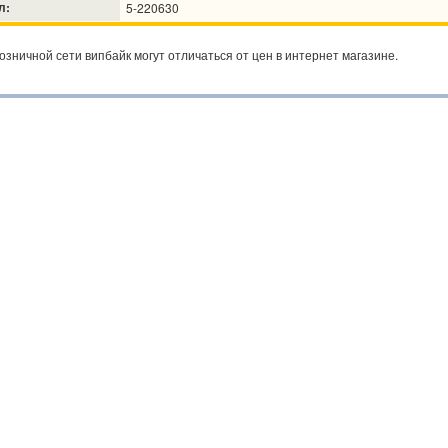
л:
5-220630
озничной сети випбайк могут отличаться от цен в интернет магазине.