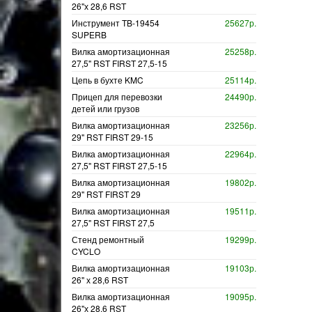
26"х 28,6 RST
Инструмент TB-19454
25627р.
SUPERB
Вилка амортизационная
25258р.
27,5" RST FIRST 27,5-15
Цепь в бухте KMC
25114р.
Прицеп для перевозки
24490р.
детей или грузов
Вилка амортизационная
23256р.
29" RST FIRST 29-15
Вилка амортизационная
22964р.
27,5" RST FIRST 27,5-15
Вилка амортизационная
19802р.
29" RST FIRST 29
Вилка амортизационная
19511р.
27,5" RST FIRST 27,5
Стенд ремонтный
19299р.
CYCLO
Вилка амортизационная
19103р.
26" х 28,6 RST
Вилка амортизационная
19095р.
26"х 28,6 RST