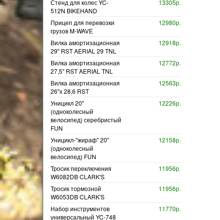
Стенд для колес YC-
13305р.
512N BIKEHAND
Прицеп для перевозки
12980р.
грузов M-WAVE
Вилка амортизационная
12918р.
29" RST AERIAL 29 TNL
Вилка амортизационная
12772р.
27,5" RST AERIAL TNL
Вилка амортизационная
12563р.
26"х 28,6 RST
Уницикл 20"
12226р.
(одноколесный
велосипед) серебристый
FUN
Уницикл-"жираф" 20"
12158р.
(одноколесный
велосипед) FUN
Тросик переключения
11956р.
W6082DB CLARK'S
Тросик тормозной
11956р.
W6053DB CLARK'S
Набор инструментов
11770р.
универсальный YC-748