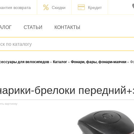
рантия возврата
Скидки
Кредит
АЛОГ
СТАТЬИ
КОНТАКТЫ
ксессуары для велосипедов
»
Каталог
»
Фонари, фары, фонари-маячки
»
Ф
онарики-брелоки передний
ить картинку